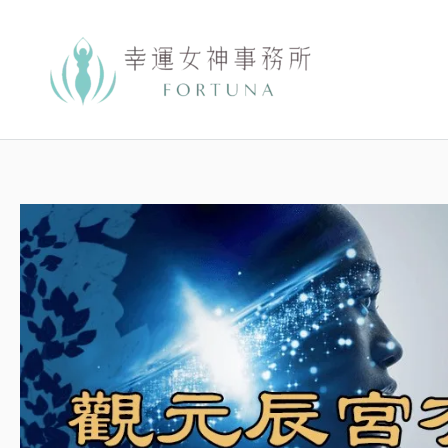
跳
至
主
要
內
容