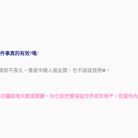
件事真的有效?嗎
?
情就不長久。像家中親人彼此間，也不該談效用❌。
正在鑼鼓喧天歡度節慶，你也依然覺得這世界很灰暗☔。但當你內