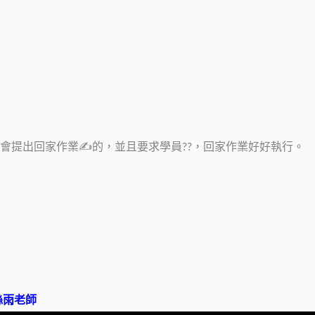
會提出回家作業✍️的，並且要求學員?‍?，回家作業好好執行。
絲雨老師