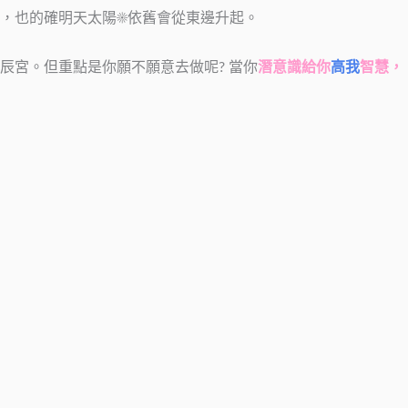
，也的確明天太陽☀依舊會從東邊升起。
辰宮。但重點是你願不願意去做呢? 當你
潛意識給你
高我
智慧，