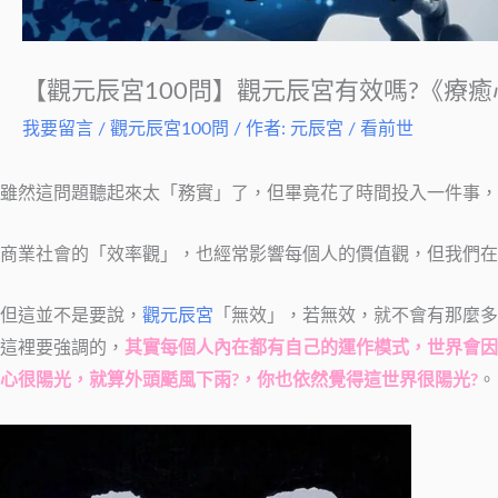
【觀元辰宮100問】觀元辰宮有效嗎?《療
我要留言
/
觀元辰宮100問
/ 作者:
元辰宮 / 看前世
雖然這問題聽起來太「務實」了，但畢竟花了時間投入一件事，
商業社會的「效率觀」，也經常影響每個人的價值觀，但我們在
但這並不是要說，
觀元辰宮
「無效」，若無效，就不會有那麼多
這裡要強調的，
其實每個人內在都有自己的運作模式，世界會因
心很陽光，就算外頭颳風下雨?，你也依然覺得這世界很陽光?
。