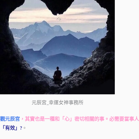
元辰宮_幸運女神事務所
觀元辰宮
，其實也是一種和「心」密切相關的事。必需要當事人
「有效」?
。