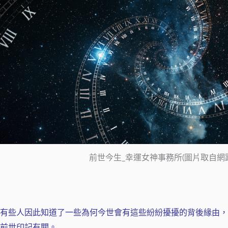
前世今生_幸運女神事務所(圖片取自網路
有些人因此知道了一些為何今世會有這些紛紛擾擾的背後緣由，
前世印記有關。