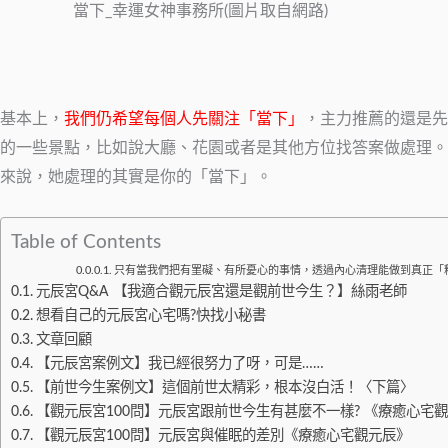
當下_幸運女神事務所(圖片取自網路)
基本上，
我們仍希望每個人先關注「當下」
，主力推薦的還是先
的一些景點，比如說大廳、花園或者是其他方位找答案做處理。
來說，她處理的其實是你的「當下」。
Table of Contents
只有當我們把有罣礙、有所憂心的事情，透過內心清理能做到真正「
元辰宮Q&A 【我適合觀元辰宮還是觀前世今生？】絲雨老師
想看自己的元辰宮心宅嗎?快找小秘書
文章回顧
【元辰宮案例文】我已經很努力了呀，可是……
【前世今生案例文】這個前世太精彩，根本沒白活！〈下篇〉
【觀元辰宮100問】元辰宮跟前世今生有甚麼不一樣? 《療癒心宅
【觀元辰宮100問】元辰宮與催眠的差別《療癒心宅觀元辰》