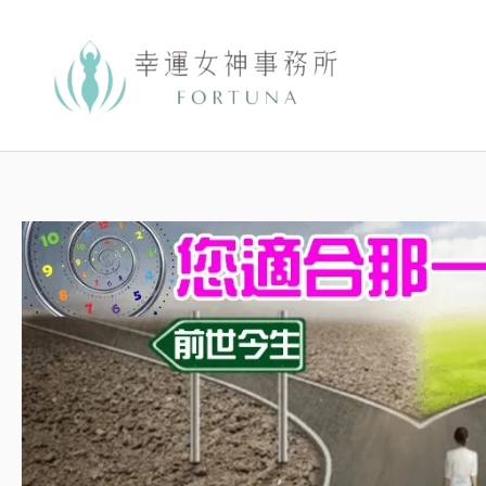
跳
至
主
要
內
容