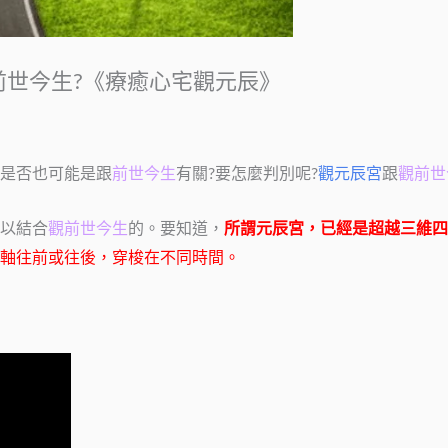
前世今生?《療癒心宅觀元辰》
是否也可能是跟
前世今生
有關?要怎麼判別呢?
觀元辰宮
跟
觀前世
以結合
觀前世今生
的。要知道，
所謂
元辰宮
，已經是超越三維四
軸往前或往後，穿梭在不同時間。