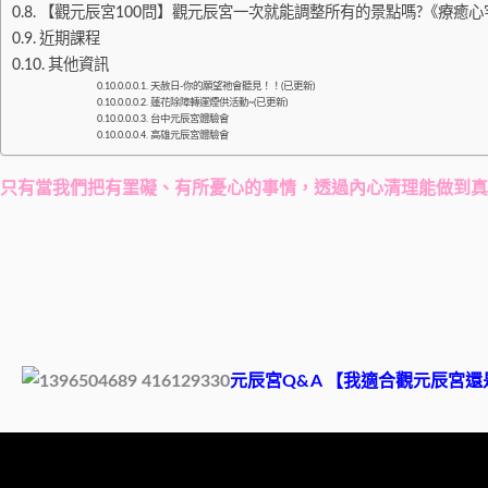
【觀元辰宮100問】觀元辰宮一次就能調整所有的景點嗎?《療癒心
近期課程
其他資訊
天赦日-你的願望祂會聽見！！(已更新)
蓮花除障轉運煙供活動~(已更新)
台中元辰宮體驗會
高雄元辰宮體驗會
只有當我們把有罣礙、有所憂心的事情，透過內心清理能做到真
元辰宮Q&A 【我適合觀元辰宮