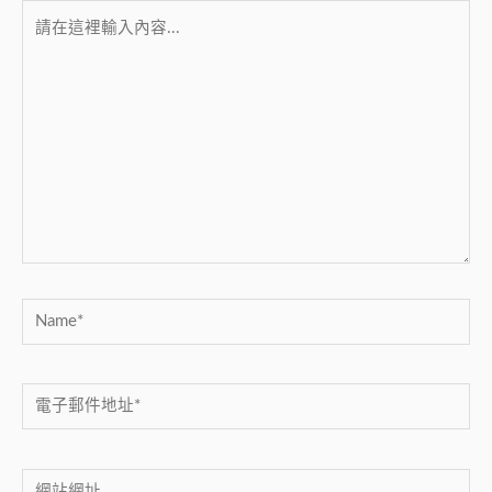
請
在
這
裡
輸
入
內
容...
Name*
電
子
郵
網
件