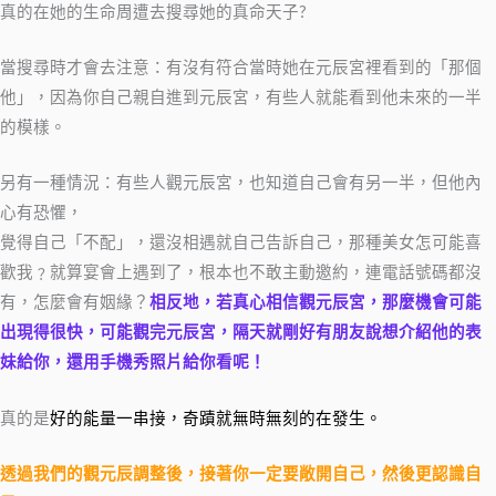
真的在她的生命周遭去搜尋她的真命天子?
當搜尋時才會去注意：有沒有符合當時她在元辰宮裡看到的「那個
他」，因為你自己親自進到元辰宮，有些人就能看到他未來的一半
的模樣。
另有一種情況：有些人觀元辰宮，也知道自己會有另一半，但他內
心有恐懼，
覺得自己「不配」，還沒相遇就自己告訴自己，那種美女怎可能喜
歡我﹖就算宴會上遇到了，根本也不敢主動邀約，連電話號碼都沒
有，怎麼會有姻緣？
相反地，若真心相信觀元辰宮，那麼機會可能
出現得很快，可能觀完元辰宮，隔天就剛好有朋友說想介紹他的表
妹給你，還用手機秀照片給你看呢！
真的是
好的能量一串接，奇蹟就無時無刻的在發生。
透過我們的觀元辰調整後，接著你一定要敞開自己，然後更認識自