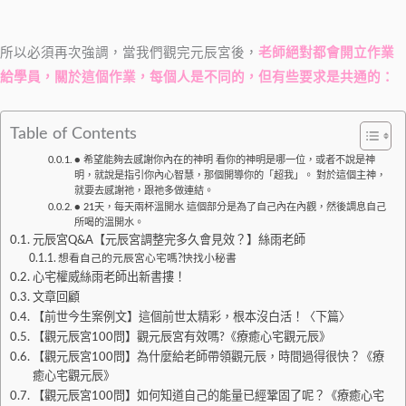
所以必須再次強調，當我們觀完元辰宮後，
老師絕對都會開立作業
給學員，關於這個作業，每個人是不同的，但有些要求是共通的：
Table of Contents
● 希望能夠去感謝你內在的神明 看你的神明是哪一位，或者不說是神
明，就說是指引你內心智慧，那個開導你的「超我」。 對於這個主神，
就要去感謝祂，跟祂多做連結。
● 21天，每天兩杯溫開水 這個部分是為了自己內在內觀，然後調息自己
所喝的溫開水。
元辰宮Q&A【元辰宮調整完多久會見效？】絲雨老師
想看自己的元辰宮心宅嗎?快找小秘書
心宅權威絲雨老師出新書摟！
文章回顧
【前世今生案例文】這個前世太精彩，根本沒白活！〈下篇〉
【觀元辰宮100問】觀元辰宮有效嗎?《療癒心宅觀元辰》
【觀元辰宮100問】為什麼給老師帶領觀元辰，時間過得很快？《療
癒心宅觀元辰》
【觀元辰宮100問】如何知道自己的能量已經鞏固了呢？《療癒心宅