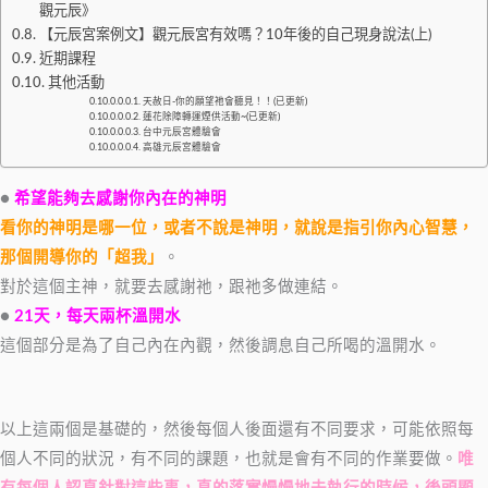
觀元辰》
【元辰宮案例文】觀元辰宮有效嗎？10年後的自己現身說法(上)
近期課程
其他活動
天赦日-你的願望祂會聽見！！(已更新)
蓮花除障轉運煙供活動~(已更新)
台中元辰宮體驗會
高雄元辰宮體驗會
●
希望能夠去感謝你內在的神明
看你的神明是哪一位，或者不說是神明，就說是指引你內心智慧，
那個開導你的「超我」
。
對於這個主神，就要去感謝祂，跟祂多做連結。
●
21天，每天兩杯溫開水
這個部分是為了自己內在內觀，然後調息自己所喝的溫開水。
以上這兩個是基礎的，然後每個人後面還有不同要求，可能依照每
個人不同的狀況，有不同的課題，也就是會有不同的作業要做。
唯