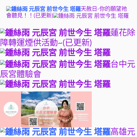
天赦日-你的願望祂
會聽見！！(已更新)
蓮花除
障轉運煙供活動~(已更新)
台中元
辰宮體驗會
高雄元