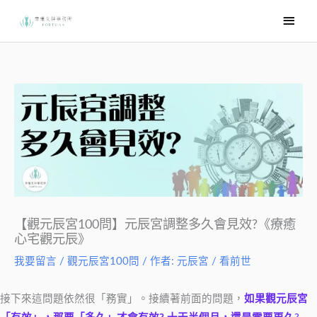
跳
主
至
要
主
選
要
內
單
容
【觀元辰宮100問】元辰宮調整多久會見效?《療癒
心宅觀元辰》
我要留言
/
觀元辰宮100問
/ 作者:
元辰宮 / 看前世
接下來這問題依然很「務實」。接續著前面的問題，
如果觀元辰宮