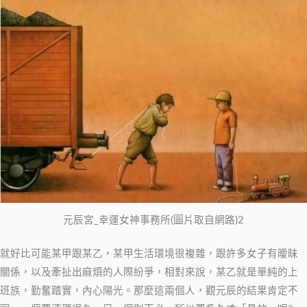
元辰宮_幸運女神事務所(圖片取自網路)2
就好比可能某甲跟某乙，某甲生活環境很複雜，跟許多女子有曖昧
關係，以及牽扯出麻煩的人際紛爭，相對來說，某乙就是單純的上
班族，勤奮踏實，內心陽光。那麼這兩個人，觀元辰的結果肯定不