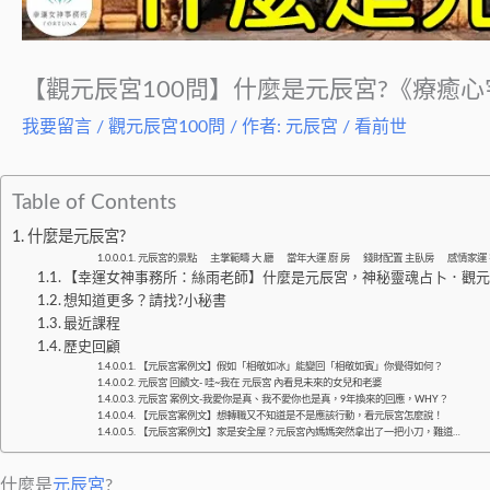
【觀元辰宮100問】什麼是元辰宮?《療癒
我要留言
/
觀元辰宮100問
/ 作者:
元辰宮 / 看前世
Table of Contents
什麼是元辰宮?
元辰宮的景點 主掌範疇 大 廳 當年大運 廚 房 錢財配置 主臥房 感情家運 
【幸運女神事務所：絲雨老師】什麼是元辰宮，神秘靈魂占卜．觀元辰宮窺天命？ h
想知道更多？請找?小秘書
最近課程
歷史回顧
【元辰宮案例文】假如「相敬如冰」能變回「相敬如賓」你覺得如何？
元辰宮 回饋文- 哇~我在 元辰宮 內看見未來的女兒和老婆
元辰宮 案例文-我愛你是真、我不愛你也是真，9年換來的回應，WHY？
【元辰宮案例文】想轉職又不知道是不是應該行動，看元辰宮怎麼說！
【元辰宮案例文】家是安全屋？元辰宮內媽媽突然拿出了一把小刀，難道…
什麼是
元辰宮
?