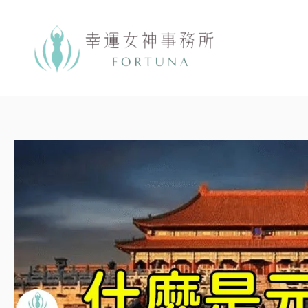
跳
至
主
要
內
容