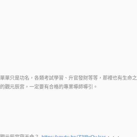
單單只是功名，各類考試學習、升官發財等等，那裡也有生命之
的觀元辰宮，一定要有合格的專業導師導引。
．觀元辰宮窺天命？
https://youtu.be/Z3iRxQuJrac
．．．