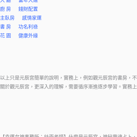
大 廳 當年大運
廚 房 錢財配置
主臥房 感情家運
書 房 功名利祿
花 園 健康外緣
以上只是元辰宮簡單的說明，實務上，例如觀元辰宮的書房，不
關於觀元辰宮，更深入的理解，需要循序漸進逐步學習。實務上
【幸運女神事務所：絲雨老師】什麼是元辰宮，神秘靈魂占卜