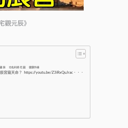
心宅觀元辰》
書 房 功名利祿 花 園 健康外緣
ttps://youtu.be/Z3iRxQuJrac．．．