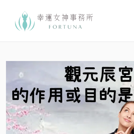
跳
至
主
要
內
容