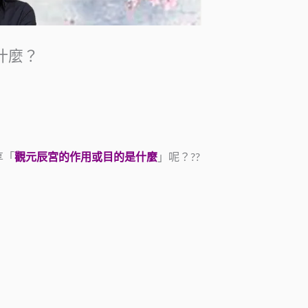
什麼？
享「
觀元辰宮的作用或目的是什麼
」呢？??