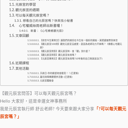
元辰宮的學習
觀元辰宮的週期
可以每天觀元辰宮嗎？
想看自己的元辰宮嗎？快來找小秘書
心宅權威絲雨老師出新書囉！
新書：《心宅療癒觀元辰》
文章回顧
【前世今生案例文】讓我們的緣份在今生有一個好的開始，莫把遺憾帶到來世
【觀元辰宮100問】觀完元辰宮沒感覺，是因為老師功力不夠嗎？《療癒心宅觀元
辰》
【觀元辰宮問答】觀元辰宮時，會「觀」到什麼？
【觀元辰宮問答】觀元辰宮有效嗎？
【元辰宮案例文】觀元辰宮有效嗎?10年後的自己現身說法(下)
近期課程
其他活動
天赦日-你的願望祂會聽見！！(已更新)
蓮花除障轉運煙供活動~(已更新)
元辰宮體驗會
【觀元辰宮問答】可以每天觀元辰宮嗎？
Hello 大家好，這是幸運女神事務所
我是元辰宮執行師 舒云老師? 今天要來跟大家分享
「?可以每天觀元
辰宮嗎？」