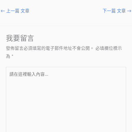
←
上一篇 文章
下一篇 文章
→
我要留言
發佈留言必須填寫的電子郵件地址不會公開。
必填欄位標示
為
*
請
在
這
裡
輸
入
內
容...