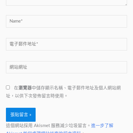
Name*
電
子
郵
網
件
站
地
網
址
在
瀏覽器
中儲存顯示名稱、電子郵件地址及個人網站網
址
*
址，以供下次發佈留言時使用。
這個網站採用 Akismet 服務減少垃圾留言。
進一步了解