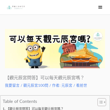
跳
主
至
要
主
選
要
內
單
容
【觀元辰宮問答】可以每天觀元辰宮嗎？
我要留言
/
觀元辰宮100問
/ 作者:
元辰宮 / 看前世
Table of Contents
【觀元辰宮問答】可以每天觀元辰宮嗎？