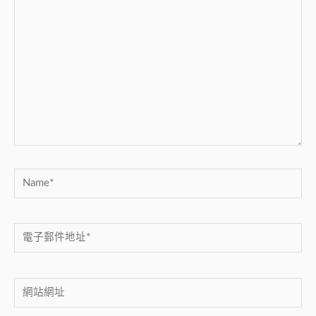
在
這
裡
輸
入
內
容...
Name*
電
子
郵
網
件
站
地