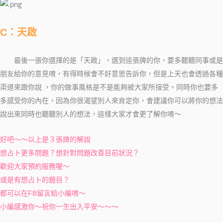
C：天啟
最後一張你選擇的是「天啟」，選到這張牌的你，要多聽聽同事或是
朋友給你的意見唷，有得時候會不好意思告訴你，但是上天也會透過各種
渠道來跟你說 ，你的做事風格是不是能夠被大家所接受。同時你也要多
多感受你的內在，因為你很渴望別人來肯定你，會建議你可以將你的想法
說出來同時也聽聽別人的想法，這樣大家才會更了解你唷～
好吧～～以上是３張牌的解說
想占卜更多問題？想針對問題改善目前狀況？
歡迎大家預約服務喔～
或是有想占卜的題目？
都可以在FB留言給小編唷～
小編感激你～祝你一生出入平安～～～