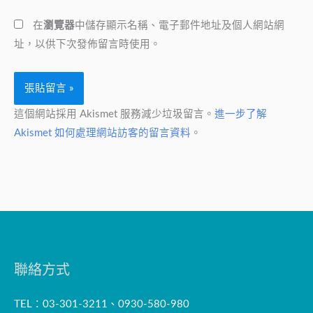
網
址
在
瀏覽器
中儲存顯示名稱、電子郵件地址及個人網站網
址
*
址，以供下次發佈留言時使用。
這個網站採用 Akismet 服務減少垃圾留言。
進一步了解
Akismet 如何處理網站訪客的留言資料
。
聯絡方式
TEL：03-301-3211、0930-580-980