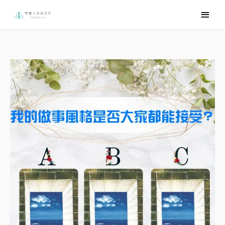
跳
主
至
要
主
選
要
內
單
容