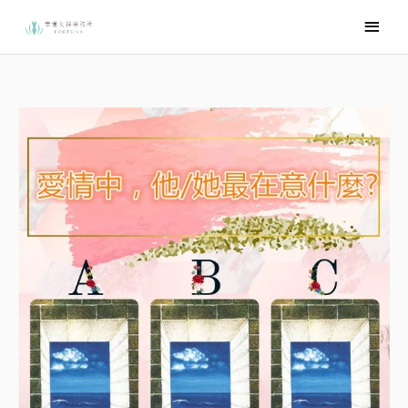
跳
主
至
要
主
選
要
內
單
容