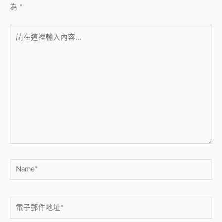
為
*
請
在
這
裡
輸
入
內
容...
Name*
電
子