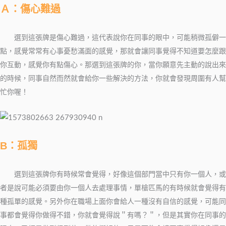
Ａ：傷心難過
選到這張牌是傷心難過，
這代表說你在同事的眼中，
可能稍微孤僻一
點，
感覺常常有心事
憂愁滿面的感覺，
那就會讓同事覺得不知道要怎麼跟
你互動，
感覺你有點傷心。
那選到這張牌的你，
當你願意先主動的說出來
的時候，
同事自然而然就會給你一些解決的方法，
你就會發現周圍有人幫
忙你喔！
B
：孤獨
選到這張牌你有時候常會覺得，
好像這個部門當中只有你一個人，
或
者是說可能必須要由你一個人去處理事情，
單槍匹馬的有時候就會覺得有
種孤單的感覺。另外
你在職場上面
你會給人一種沒有自信的感覺，
可能同
事都會覺得你做得不錯，你
就會覺得說＂有嗎？＂，
但是其實你在同事的