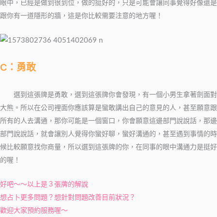
眼中，
已經是做到很到位，做的挺好的，只是
可能會讓同事覺得
好像還是
跟你有一道隱形的牆，這是你比較需要注意的地方喔！
C：勇敢
選到這張牌是勇敢，
選到這張牌你會發現，
有一個小男生拿著劍面對
大熊。
所以在公司裡面你應該算是蠻敢
講出自己的意見的人，
甚至願意跟
所有的人去溝通，
那你可能是一個窗口，
你會願意這邊部門說說話，那邊
部門說說話，
就會讓別人覺得你蠻好聊，蠻好溝通的，
甚至遇到事情的時
候比較願意找你商量，
所以選到這張牌的你，
在同事的眼中溝通力是挺好
的喔！
好吧～～以上是３張牌的解說
想占卜更多問題？想針對問題改善目前狀況？
歡迎大家預約服務喔～