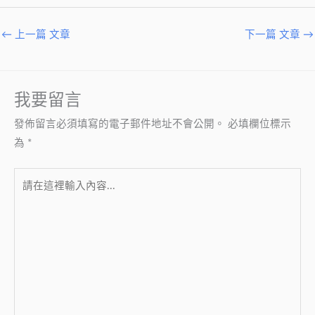
←
上一篇 文章
下一篇 文章
→
我要留言
發佈留言必須填寫的電子郵件地址不會公開。
必填欄位標示
為
*
請
在
這
裡
輸
入
內
容...