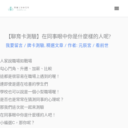
跳
主
至
要
主
選
要
內
單
【聊育卡測驗】在同事眼中你是什麼樣的人呢?
容
我要留言
/
牌卡測驗
,
精選文章
/ 作者:
元辰宮 / 看前世
人家說職場如戰場
勾心鬥角、升遷、加薪、比較
這都是很容易在職場上遇到的喔！
連即使是還在唸書的學生們
學校也可以說是一個小型職場喔！
是否也是常常在猜測同事的心理呢？
那我們這次就一起來測驗
在同事眼中你是什麼樣的人吧！
小編選C，那你呢？