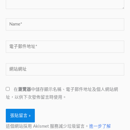
Name*
電
子
郵
網
件
站
地
網
址
在
瀏覽器
中儲存顯示名稱、電子郵件地址及個人網站網
址
*
址，以供下次發佈留言時使用。
這個網站採用 Akismet 服務減少垃圾留言。
進一步了解