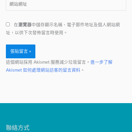
網
件
站
地
網
址
在
瀏覽器
中儲存顯示名稱、電子郵件地址及個人網站網
址
*
址，以供下次發佈留言時使用。
這個網站採用 Akismet 服務減少垃圾留言。
進一步了解
Akismet 如何處理網站訪客的留言資料
。
聯絡方式