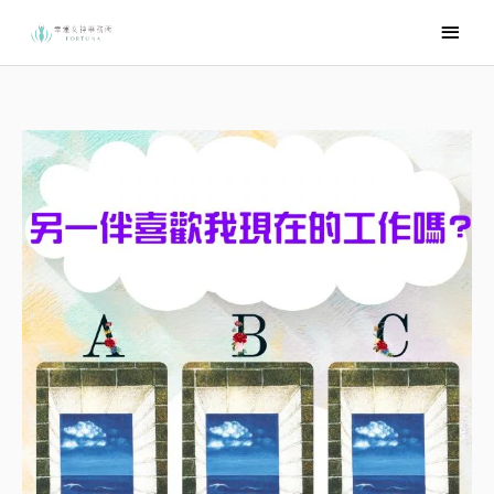
跳
主
至
要
主
選
要
內
單
容