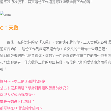
還不錯的狀況下，其實這份工作還是可以繼續維持下去的唷！
C：天啟
最後一張你選擇的是「天啟」，選到這張牌的你，上天會透過各種渠
道來告訴你 ，這份工作到底適不適合你，會交叉的告訴你一些訊息喔。
抽到這張牌的你也要恭喜你，你的另一伴是喜歡你這份工作的唷～你要虛
心地去聆聽另一伴喜歡你工作的那些特質，相信你也能夠愛情事業兩得意
唷！
好吧～～以上是３張牌的解說
想占卜更多問題？想針對問題改善目前狀況？
歡迎大家預約服務喔～
或是有想占卜的題目？
都可以在FB留言給小編唷～