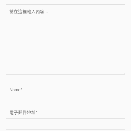
請
在
這
裡
輸
入
內
容...
Name*
電
子
郵