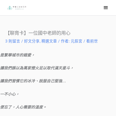
跳
主
至
要
主
選
要
內
單
【聊育卡】一位國中老師的用心
容
3 則留言
/
好文分享
,
精選文章
/ 作者:
元辰宮 / 看前世
是繁華城市的錯愛，
讓我們誤以為萬家燈火足以取代滿天星斗，
讓我們習慣它的冰冷、說服自己堅強…
一不小心，
便忘了，人心需要的溫度。