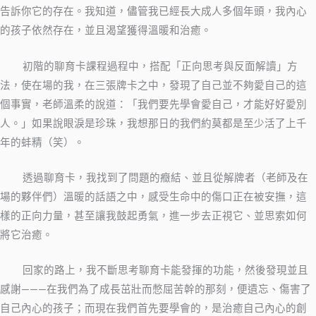
告訴你它的存在。我知道，儘管我已經長大成人多個年頭，我內心
的孩子依然存在，並且渴望獲得溫暖和治癒。
初階的聊育卡課程過程中，搭配「正向思考與反面解讀」方
法，使在場的我，在三張牌卡之中，發現了自己並不夠愛自己的這
個事實，老師溫柔的說道：「我們要先學會愛自己，才能好好愛別
人。」如果說眼淚是珍珠，我想那日的我們約莫都是至少活了上千
年的蚌精（笑）。
透過聊育卡，我找到了問題的癥結、並且從解牌者（老師及在
場的夥伴們）溫暖的話語之中，感受生命中的傷口正在被安撫，這
樣的正向力量，甚至讓我鼓起勇氣，進一步去正視它、並思索如何
將它治癒。
回家的路上，我不斷思考聊育卡能發揮的功能，然後發現並且
感謝
在我們為了成長茁壯而憋屈苦幹的那刻，便遺忘、傷害了
———
自己內心的孩子；而現在我們首先要學會的，是治癒自己內心的創