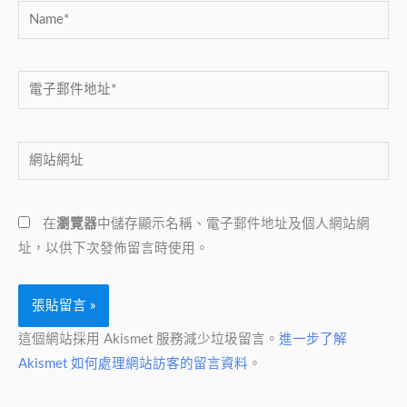
Name*
電
子
郵
網
件
站
地
網
址
在
瀏覽器
中儲存顯示名稱、電子郵件地址及個人網站網
址
*
址，以供下次發佈留言時使用。
這個網站採用 Akismet 服務減少垃圾留言。
進一步了解
Akismet 如何處理網站訪客的留言資料
。