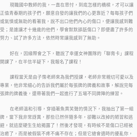
現職國中教師的我，一直在思忖，到底怎樣的橋樑，才可以讓
正值青春期的孩子們，願意自發的讓我們的心更靠近？每每孩子們
或氣憤或無助的看著我，說不出口他們內心的傷口，便讓我感到難
受；是誰讓才十幾歲的他們，學會默默舔舐傷口？即便盡了許多的
努力、試了許多方法，依然時常讓我感到了無助。
好在，因緣際會之下，聽說了幸運女神團隊的「聊育卡」課程
開課了，在半信半疑下，我報名了課程！
課程當天是由子霈老師來為我們授課，老師非常親切可愛以及
專業，他非常細心的告訴我們屬於每張牌的牌義和故事，解說完每
張牌的牌義後，還帶著我們一起進行了五場不同牌陣的練習。
在老師溫和引導，穿插著魚貫笑聲的情況下，我抽出了第一組
牌，當下我非常訝異，那些已然伴隨多年，卻難以改掉的陋習和逃
避，就這麼硬生生給揭露了！然後才發現，有時候不是傷口已經被
治癒了，而是被假裝不疼不痛不存在；但是它總會適時的擾亂你，