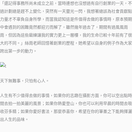
「還記得事務所尚未成立之前，當時連想也沒想過有自行創業的一天，不
過計劃總是趕不上變化，突然有一天靈光一閃，我想著總該為社會貢獻點
力量才不辜負自身所學，而當我認知這是件值得去做的事情時，原本預期
中會遇到的困難竟然都迎刃而解了，雖然幾年過去了，期間有過風風雨
雨，但因為這些磨練讓我的實力更上一層樓，我的生命已較十年前有了很
大的不同。」絲雨老師回憶著創業的歷程，她希望以自身的例子作為大家
跨出第一步的動力。
天下無難事，只怕有心人。
人生有不少值得去做的事情，如果你的志趣在攝影方面，你可以空出點時
間去拍一拍美麗的風景；如果你熱愛登山，你也可以利用早晨的時間去吸
收芬多精；如果你愛好書法，那麼恭喜你，希望在你的筆墨之下能夠揮灑
出人生的品味。