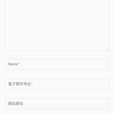
這
裡
輸
入
內
容...
Name*
電
子
郵
網
件
站
地