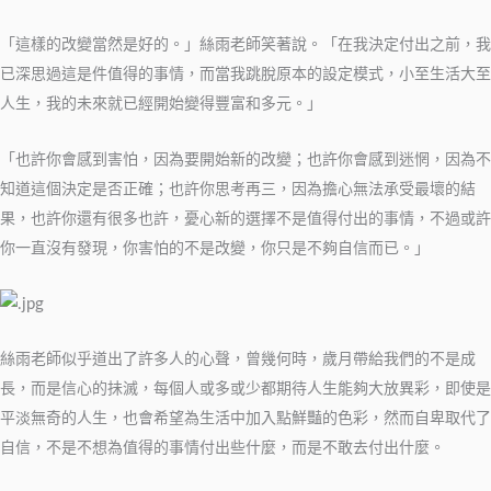
「這樣的改變當然是好的。」絲雨老師笑著說。「在我決定付出之前，我
已深思過這是件值得的事情，而當我跳脫原本的設定模式，小至生活大至
人生，我的未來就已經開始變得豐富和多元。」
「也許你會感到害怕，因為要開始新的改變；也許你會感到迷惘，因為不
知道這個決定是否正確；也許你思考再三，因為擔心無法承受最壞的結
果，也許你還有很多也許，憂心新的選擇不是值得付出的事情，不過或許
你一直沒有發現，你害怕的不是改變，你只是不夠自信而已。」
絲雨老師似乎道出了許多人的心聲，曾幾何時，歲月帶給我們的不是成
長，而是信心的抺滅，每個人或多或少都期待人生能夠大放異彩，即使是
平淡無奇的人生，也會希望為生活中加入點鮮豔的色彩，然而自卑取代了
自信，不是不想為值得的事情付出些什麼，而是不敢去付出什麼。