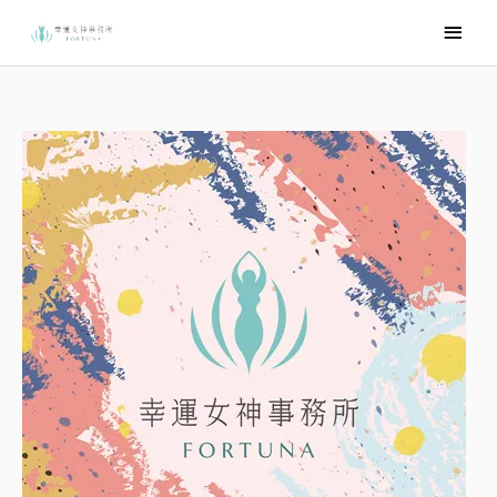
跳
主
至
要
主
選
要
內
單
容