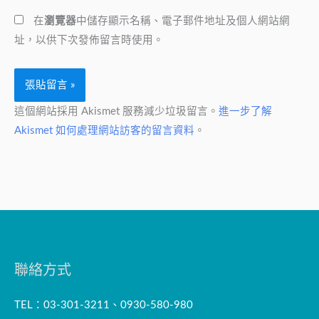
網
址
在
瀏覽器
中儲存顯示名稱、電子郵件地址及個人網站網
址
*
址，以供下次發佈留言時使用。
這個網站採用 Akismet 服務減少垃圾留言。
進一步了解
Akismet 如何處理網站訪客的留言資料
。
聯絡方式
TEL：03-301-3211、0930-580-980