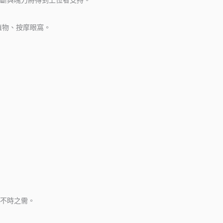
斷與魄力將得到上位者支持。
植物、按摩眼窩。
不時之需。