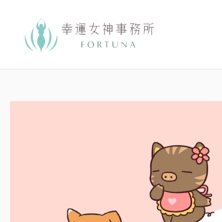
跳
至
主
要
內
容