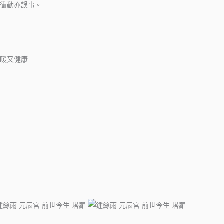
衝動亦誤事。
暖又健康