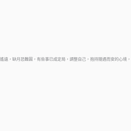
遠，缺月恐難圓，有些事已成定局，調整自己，抱持隨遇而安的心境，