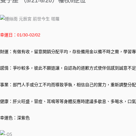
雙子座 （5/21-6/20）權杖6逆位
幸運日：01/30-02/02
財運：有做有收，留意開銷分配平均，存些備用金以備不時之需，學習專
感情：爭吵較多，彼此不願退讓，自認為的道歉方式使伴侶感到誠意不足
事業：部門人手或分工不均而導致爭執，相信自己的實力，重新調整分配
健康：肝火旺盛，冒痘、耳鳴等等身體反應時建議多歇息、多喝水，口氣
幸運色：深紫色