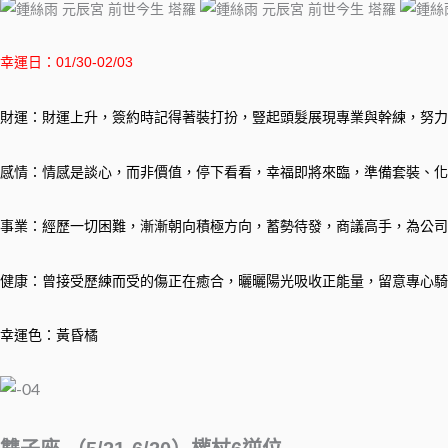
幸運日：01/30-02/03
財運：財運上升，簽約時記得著裝打扮，豎起頭髮展現專業與幹練，努力
感情：情感是談心，而非價值，停下看看，幸福即將來臨，準備套裝、化
事業：經歷一切困難，漸漸朝向積極方向，蓄勢待發，商議高手，為公司
健康：曾接受歷練而受的傷正在癒合，曬曬陽光吸收正能量，留意專心騎
幸運色：黃昏橘