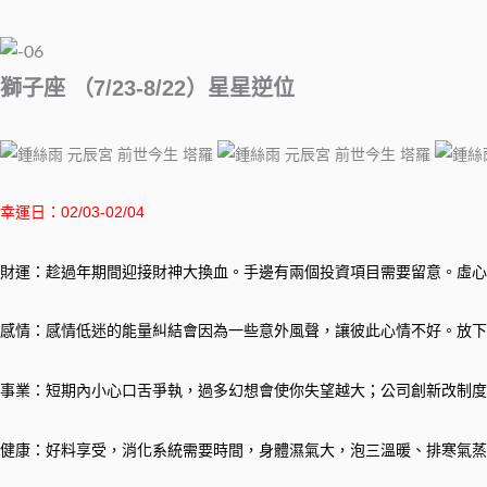
獅子座 （7/23-8/22）星星逆位
幸運日：02/03-02/04
財運：趁過年期間迎接財神大換血。手邊有兩個投資項目需要留意。虛心
感情：感情低迷的能量糾結會因為一些意外風聲，讓彼此心情不好。放下
事業：短期內小心口舌爭執，過多幻想會使你失望越大；公司創新改制度
健康：好料享受，消化系統需要時間，身體濕氣大，泡三溫暖、排寒氣蒸