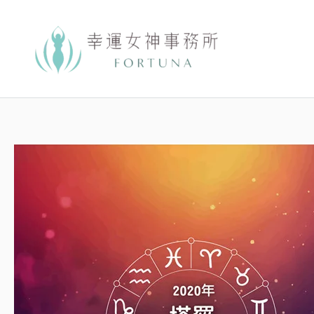
跳
至
主
要
內
容