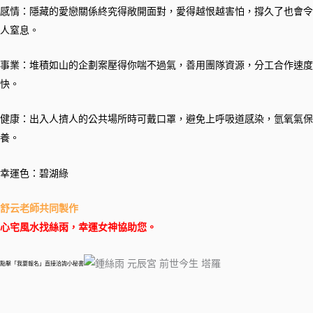
感情：隱藏的愛戀關係終究得敞開面對，愛得越恨越害怕，撐久了也會令
人窒息。
事業：堆積如山的企劃案壓得你喘不過氣，善用團隊資源，分工合作速度
快。
健康：出入人擠人的公共場所時可戴口罩，避免上呼吸道感染，氫氧氣保
養。
幸運色：碧湖綠
舒云老師共同製作
心宅風水找絲雨，幸運女神協助您。
點擊「我要報名」直接洽詢小秘書