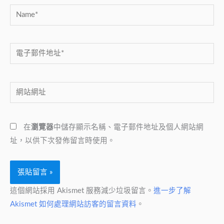
Name*
電
子
郵
網
件
站
地
網
址
在
瀏覽器
中儲存顯示名稱、電子郵件地址及個人網站網
址
*
址，以供下次發佈留言時使用。
這個網站採用 Akismet 服務減少垃圾留言。
進一步了解
Akismet 如何處理網站訪客的留言資料
。