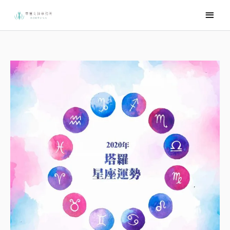
跳
主
至
要
主
選
要
內
單
容