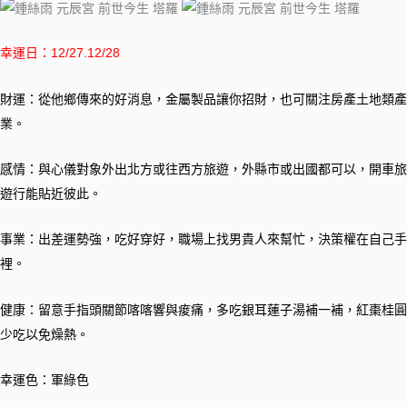
幸運日：12/27.12/28
財運：從他鄉傳來的好消息，金屬製品讓你招財，也可關注房產土地類產
業。
感情：與心儀對象外出北方或往西方旅遊，外縣市或出國都可以，開車旅
遊行能貼近彼此。
事業：出差運勢強，吃好穿好，職場上找男貴人來幫忙，決策權在自己手
裡。
健康：留意手指頭關節喀喀響與痠痛，多吃銀耳蓮子湯補一補，紅棗桂圓
少吃以免燥熱。
幸運色：軍綠色