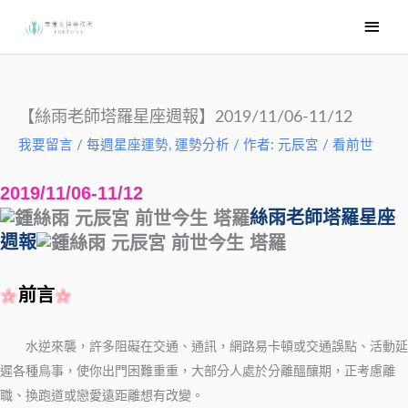
跳
主
至
要
主
選
要
內
單
【絲雨老師塔羅星座週報】2019/11/06-11/12
容
我要留言
/
每週星座運勢
,
運勢分析
/ 作者:
元辰宮 / 看前世
2019/11/06-11/12
絲雨老師塔羅星座
週報
前言
水逆來襲，許多阻礙在交通、通訊，網路易卡頓或交通誤點、活動延
遲各種鳥事，使你出門困難重重，大部分人處於分離醞釀期，正考慮離
職、換跑道或戀愛遠距離想有改變。