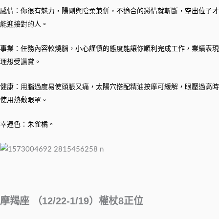
感情：你很有魅力，陽剛與陰柔兼併，不適合的戀情就斬斷，空出位子才
能迎接對的人。
事業：任務內容較燒腦，小心謹慎的態度能讓你順利完成工作，業績表現
理想受讚賞。
健康：用腦過度易使頭脹又痛，太陽穴搭配精油按摩可緩解，眼壓過高時
使用熱敷眼罩。
幸運色：朱雀橘。
摩羯座 （12/22-1/19）權杖8正位