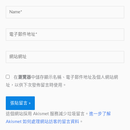
Name*
電
子
郵
網
件
站
地
網
址
在
瀏覽器
中儲存顯示名稱、電子郵件地址及個人網站網
址
*
址，以供下次發佈留言時使用。
這個網站採用 Akismet 服務減少垃圾留言。
進一步了解
Akismet 如何處理網站訪客的留言資料
。