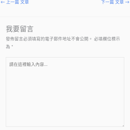
←
上一篇 文章
下一篇 文章
→
我要留言
發佈留言必須填寫的電子郵件地址不會公開。
必填欄位標示
為
*
請
在
這
裡
輸
入
內
容...