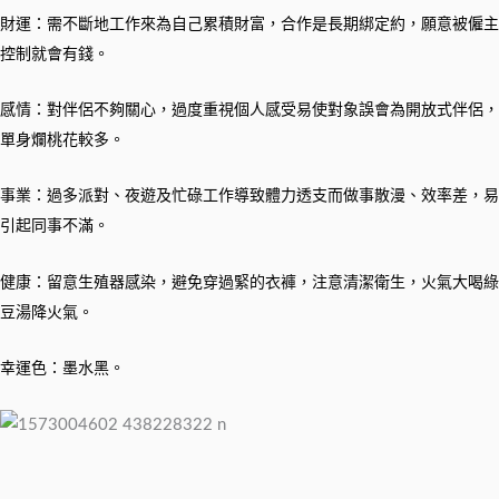
財運：需不斷地工作來為自己累積財富，合作是長期綁定約，願意被僱主
控制就會有錢。
感情：對伴侶不夠關心，過度重視個人感受易使對象誤會為開放式伴侶，
單身爛桃花較多。
事業：過多派對、夜遊及忙碌工作導致體力透支而做事散漫、效率差，易
引起同事不滿。
健康：留意生殖器感染，避免穿過緊的衣褲，注意清潔衛生，火氣大喝綠
豆湯降火氣。
幸運色：墨水黑。