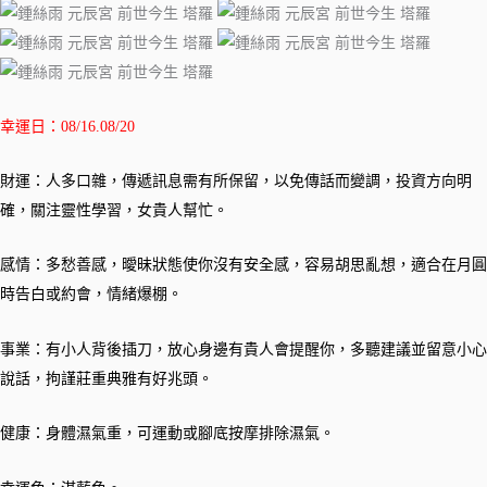
幸運日：08/16.08/20
財運：人多口雜，傳遞訊息需有所保留，以免傳話而變調，投資方向明
確，關注靈性學習，女貴人幫忙。
感情：多愁善感，曖昧狀態使你沒有安全感，容易胡思亂想，適合在月圓
時告白或約會，情緒爆棚。
事業：有小人背後插刀，放心身邊有貴人會提醒你，多聽建議並留意小心
說話，拘謹莊重典雅有好兆頭。
健康：身體濕氣重，可運動或腳底按摩排除濕氣。