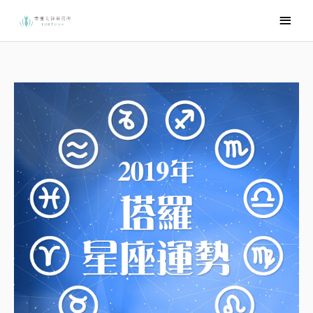
跳
主
至
要
主
選
要
內
單
容