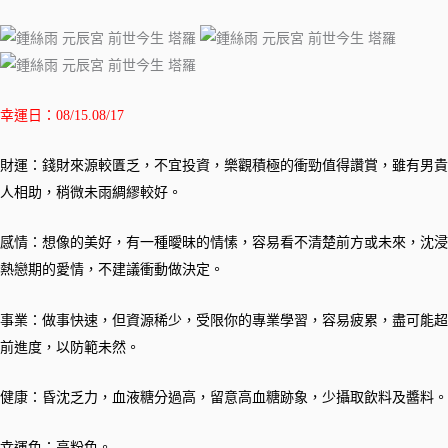
幸運日：08/15.08/17
財運：錢財來源較匱乏，不宜投資，樂觀積極的衝勁值得讚賞，雖有男貴
人相助，稍微未雨綢繆較好。
感情：想像的美好，有一種曖昧的情愫，容易看不清楚前方或未來，沈浸
熱戀期的愛情，不建議衝動做決定。
事業：做事快速，但資源稀少，受限你的專業學習，容易疲累，盡可能超
前進度，以防範未然。
健康：昏沈乏力，血液糖分過高，留意高血糖跡象，少攝取飲料及醬料。
幸運色：亮粉色。