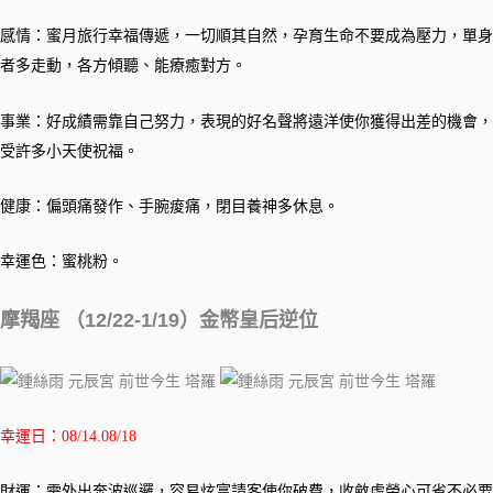
感情：蜜月旅行幸福傳遞，一切順其自然，孕育生命不要成為壓力，單身
者多走動，各方傾聽、能療癒對方。
事業：好成績需靠自己努力，表現的好名聲將遠洋使你獲得出差的機會，
受許多小天使祝福。
健康：偏頭痛發作、手腕痠痛，閉目養神多休息。
幸運色：蜜桃粉。
摩羯座 （12/22-1/19）金幣皇后逆位
幸運日：08/14.08/18
財運：需外出奔波巡邏，容易炫富請客使你破費，收斂虛榮心可省不必要