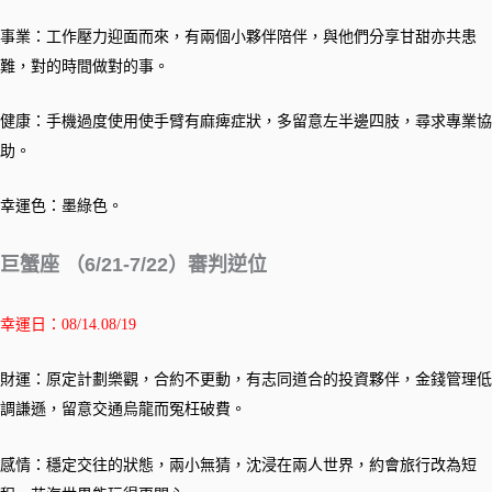
事業：工作壓力迎面而來，有兩個小夥伴陪伴，與他們分享甘甜亦共患
難，對的時間做對的事。
健康
：手機過度使用使手臂有麻痺症狀，多留意左半邊四肢，尋求專業協
助。
幸運色：墨綠色。
巨蟹座 （6/21-7/22）審判逆位
幸運日：08/14.08/19
財運：原定計劃樂觀，合約不更動，有志同道合的投資夥伴，金錢管理低
調謙遜，留意交通烏龍而冤枉破費。
感情：穩定交往的狀態，兩小無猜，沈浸在兩人世界，約會旅行改為短