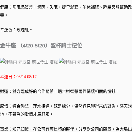
健康：睡眠品質差，驚醒、失眠，提早就寢、午休補眠、靜坐冥想幫助改
善。
幸運色：玫瑰紅。
金牛座 （4/20-5/20）聖杯騎士逆位
幸運日：08/14.08/17
財運：雙方達成好的合作關係，適合賺智慧兩性情感相關的慢錢。
感情：適合聯誼，萍水相逢，既是緣分，偶然遇見聊得來的對象，談天說
地，不著急的愛情才最舒服。
事業：知己知彼，在公司有可信賴的夥伴，分享對公司的願景，為大局出