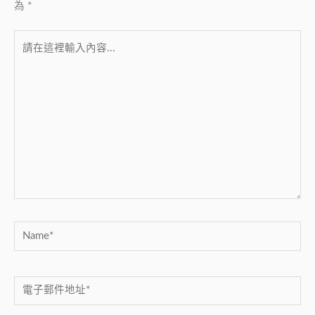
為
*
請
在
這
裡
輸
入
內
容...
Name*
電
子