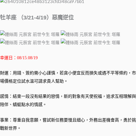
牡羊座 （3/21-4/19）惡魔逆位
幸運日：08/15.08/19
財運：用錢、簽約需小心謹慎，若貪小便宜反而損失或遇不平等條約，市
場價格定位試水溫可請求貴人幫助。
感情：結束一段沒有結果的戀情，新的對象有天使祝福，追求互相理解與
陪伴、蜻蜓點水的情感。
事業：尊重自我意願，嘗試新任務要慢且細心，外務出差機會高，勇於挑
戰新世界。