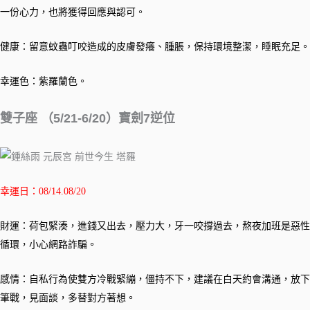
一份心力，也將獲得回應與認可。
健康：留意蚊蟲叮咬造成的皮膚發癢、腫脹，保持環境整潔，睡眠充足。
幸運色：紫羅蘭色。
雙子座 （5/21-6/20）寶劍7逆位
幸運日：08/14.08/20
財運：荷包緊湊，進錢又出去，壓力大，牙一咬撐過去，熬夜加班是惡性
循環，小心網路詐騙。
感情：自私行為使雙方冷戰緊繃，僵持不下，建議在白天約會溝通，放下
筆戰，見面談，多替對方著想。