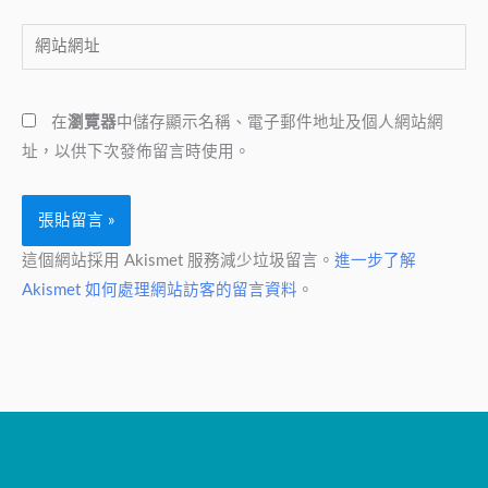
郵
網
件
站
地
網
址
在
瀏覽器
中儲存顯示名稱、電子郵件地址及個人網站網
址
*
址，以供下次發佈留言時使用。
這個網站採用 Akismet 服務減少垃圾留言。
進一步了解
Akismet 如何處理網站訪客的留言資料
。