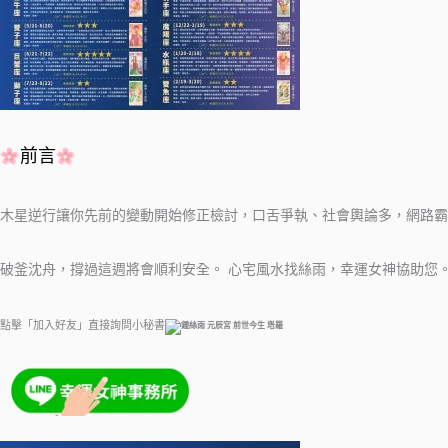
前言
木星逆行讓你先前的變動開始修正檢討，口舌爭執、社會輿論多，網路霸
破釜沈舟，撐過這週將會順利安全。
心宅風水找絲雨，幸運女神協助您
點擊「加入好友」直接詢問小秘書