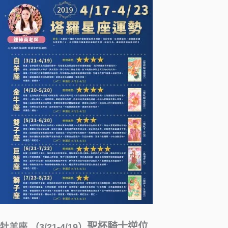
聖杯騎士逆位
牡羊座 （3/21-4/19）