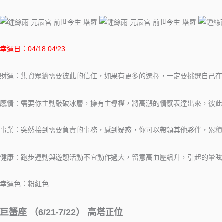
幸運日：04/18.04/23
財運：集資眾籌需要彼此的信任，如果有更多的選擇，一定要挑選自己在
感情：需要你主動敲破冰層，擁有主導權，將高漲的情感表達出來，彼此
事業：突然接到需要負責的事務，感到疑惑，你可以帶領其他夥伴，累積
健康：跑步運動與遊憩活動不宜動作過大，留意高血壓飆升，引起的暈眩
幸運色：粉紅色
巨蟹座 （6/21-7/22） 高塔正位