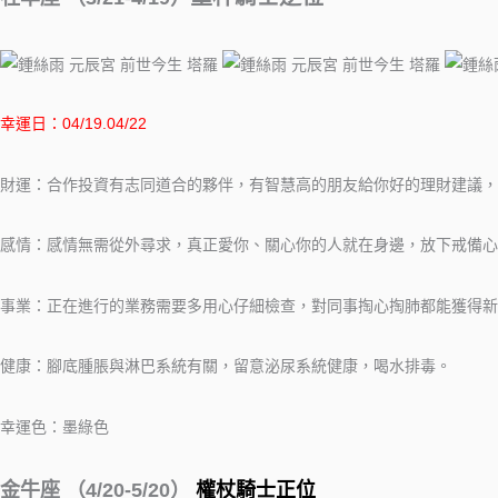
幸運日：04/19.04/22
財運：合作投資有志同道合的夥伴，有智慧高的朋友給你好的理財建議，
感情：感情無需從外尋求，真正愛你、關心你的人就在身邊，放下戒備心
事業：正在進行的業務需要多用心仔細檢查，對同事掏心掏肺都能獲得
健康：腳底腫脹與淋巴系統有關，留意泌尿系統健康，喝水排毒。
幸運色：墨綠色
金牛座 （4/20-5/20）
權杖騎士正位