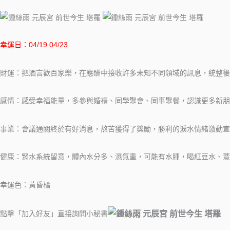
幸運日：04/19.04/23
財運：把酒言歡百家樂，在應酬中接收許多未知不同領域的訊息，統整後
感情：感受幸福能量，多參與婚禮、同學聚會、同事聚餐，認識更多新朋
事業：會議通關終於有好消息，熬苦獲得了獎勵，勝利的淚水情緒激動
健康：腎水系統留意，體內水分多、濕氣重，可能有水腫，喝紅豆水、薏
幸運色：黃昏橘
點擊「加入好友」直接詢問小秘書