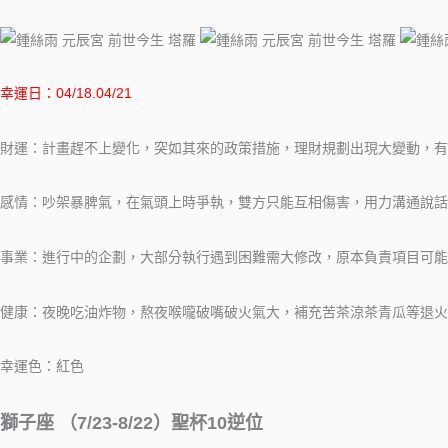
幸運日：04/18.04/21
財運：計畫趕不上變化，突如其來的政策措施，理財規劃出現大變動，有
感情：吵架暴脾氣，在氣頭上時爭執，雙方只能互相傷害，用力溝通說話
事業：進行中的企劃，大部分執行遇到困難需大修改，原本負責項目可
健康：夜晚吃油炸物，熬夜喉嚨破嘴破火氣大，補充苦茶涼茶青瓜等退火
幸運色：紅色
獅子座 （7/23-8/22）聖杯10逆位