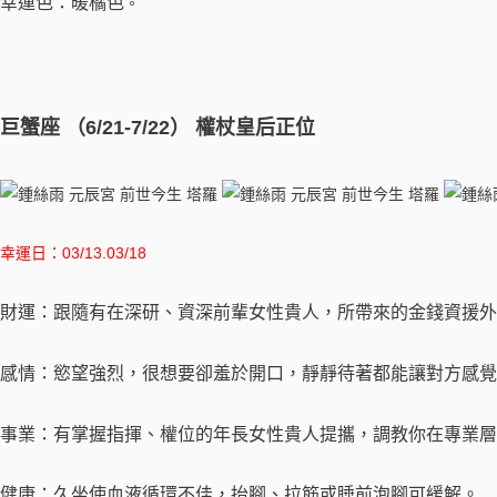
幸運色：暖橘色
。
巨蟹座 （6/21-7/22） 權杖皇后正位
幸運日：03/13.03/18
財運：跟隨有在深研、資深前輩女性貴人，所帶來的金錢資援外
感情：慾望強烈，很想要卻羞於開口，靜靜待著都能讓對方感覺
事業：有掌握指揮、權位的年長女性貴人提攜，調教你在專業層
健康：久坐使血液循環不佳，抬腳、拉筋或睡前泡腳可緩解。