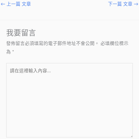
←
上一篇 文章
下一篇 文章
→
我要留言
發佈留言必須填寫的電子郵件地址不會公開。
必填欄位標示
為
*
請
在
這
裡
輸
入
內
容...