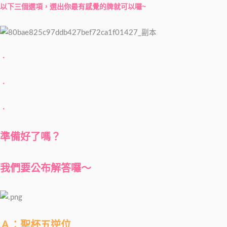
以下三個選項，選出你最有感覺的牌就可以囉~
．
．
．
準備好了嗎？
我們要公布解答囉～
Ａ：聖杯五逆位