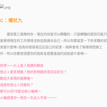
C：權杖九
選到第三張牌的你，現在的你是可以轉職的，只是轉職的原因可能只
是覺得現在的工作環境沒有這麼適合自己，所以你要留意一下你求職的初
衷是什麼唷~因為你很容易忘記自己的初衷，純粹會為了換環境而換工
作，所以你要想清楚你的抱負及想要達成的成就是什麼唷~~
好吧～～以上是３張牌的解說
想占卜更多問題？想針對問題改善目前狀況？
歡迎大家預約服務喔～
或是有想占卜的題目？
都可以在FB留言給小編唷～
小編感激你～祝你一生出入平安～～～