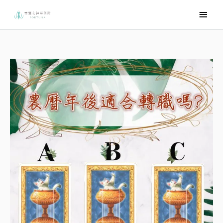
跳
主
至
要
主
選
要
內
單
容