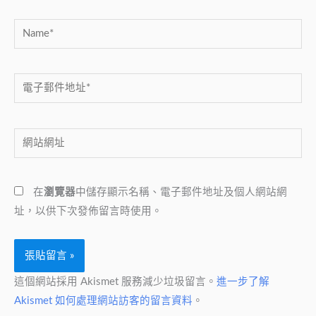
Name*
電
子
郵
網
件
站
地
網
址
在
瀏覽器
中儲存顯示名稱、電子郵件地址及個人網站網
址
*
址，以供下次發佈留言時使用。
這個網站採用 Akismet 服務減少垃圾留言。
進一步了解
Akismet 如何處理網站訪客的留言資料
。