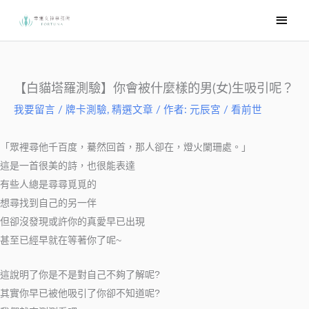
跳
主
至
要
主
選
要
內
單
【白貓塔羅測驗】你會被什麼樣的男(女)生吸引呢？
容
我要留言
/
牌卡測驗
,
精選文章
/ 作者:
元辰宮 / 看前世
「眾裡尋他千百度，驀然回首，那人卻在，燈火闌珊處。」
這是一首很美的詩，也很能表達
有些人總是尋尋覓覓的
想尋找到自己的另一伴
但卻沒發現或許你的真愛早已出現
甚至已經早就在等著你了呢~
這說明了你是不是對自己不夠了解呢?
其實你早已被他吸引了你卻不知道呢?