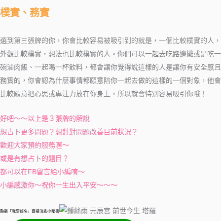
樸實、務實
選到第三張牌的你，你會比較容易被吸引到的就是，一個比較樸實的人，
外觀比較樸實，想法也比較樸實的人。你們可以一起去吃路邊攤或是吃一
碗滷肉飯、一起喝一杯飲料，都會讓你覺得說這樣的人是讓你有安全感且
務實的，你會認為什麼事情都願意陪你一起去做的這樣的一個對象，他會
比較願意把心思或專注力放在你身上，所以就會特別容易吸引你哦！
好吧～～以上是３張牌的解說
想占卜更多問題？想針對問題改善目前狀況？
歡迎大家預約服務喔～
或是有想占卜的題目？
都可以在FB留言給小編唷～
小編感激你～祝你一生出入平安～～～
點擊「我要報名」直接洽詢小秘書