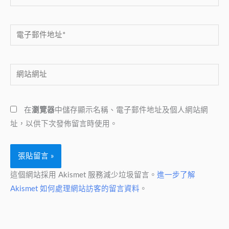
電
子
郵
網
件
站
地
網
址
在
瀏覽器
中儲存顯示名稱、電子郵件地址及個人網站網
址
*
址，以供下次發佈留言時使用。
這個網站採用 Akismet 服務減少垃圾留言。
進一步了解
Akismet 如何處理網站訪客的留言資料
。