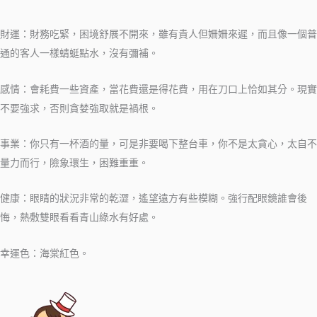
財運：財務吃緊，困境舒展不開來，雖有貴人但姍姍來遲，而且像一個普
通的客人一樣蜻蜓點水，沒有彌補。
感情：會耗費一些資產，當花費還是得花費，用在刀口上恰如其分。現實
不要強求，否則貪婪強取就是禍根。
事業：你只有一杯酒的量，可是非要喝下整台車，你不是太貪心，太自不
量力而行，險象環生，困難重重。
健康：眼睛的狀況非常的乾澀，遙望遠方有些模糊。強行配眼鏡誰會後
悔，熱敷雙眼看看青山綠水有好處。
幸運色：海棠紅色。