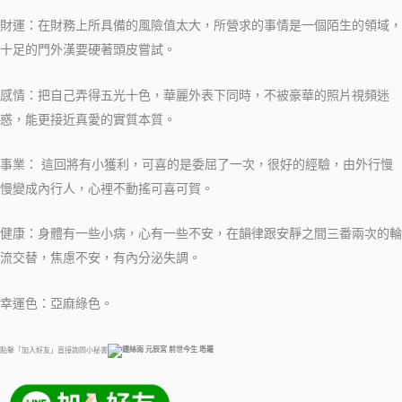
財運：在財務上所具備的風險值太大，所營求的事情是一個陌生的領域，
十足的門外漢要硬著頭皮嘗試。
感情：把自己弄得五光十色，華麗外表下同時，不被豪華的照片視頻迷
惑，能更接近真愛的實質本質。
事業： 這回將有小獲利，可喜的是委屈了一次，很好的經驗，由外行慢
慢變成內行人，心裡不動搖可喜可賀。
健康：身體有一些小病，心有一些不安，在韻律跟安靜之間三番兩次的輪
流交替，焦慮不安，有內分泌失調。
幸運色：亞麻綠色。
點擊「加入好友」直接詢問小秘書