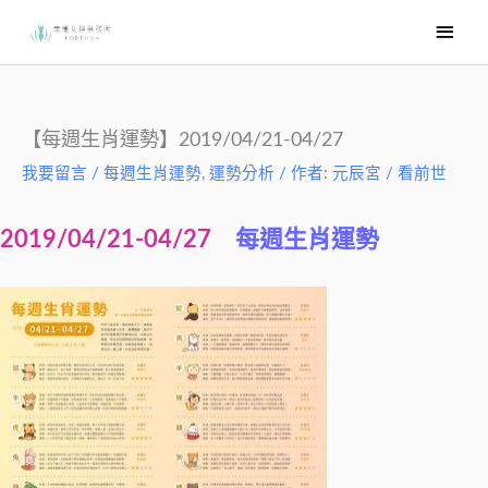
跳
主
至
要
主
選
要
內
單
【每週生肖運勢】2019/04/21-04/27
容
我要留言
/
每週生肖運勢
,
運勢分析
/ 作者:
元辰宮 / 看前世
2019/04/21-04/27
每週生肖運勢