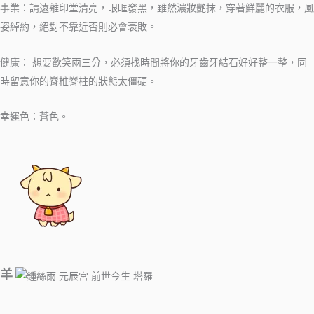
事業：請遠離印堂清亮，眼眶發黑，雖然濃妝艷抹，穿著鮮麗的衣服，風
姿綽約，絕對不靠近否則必會衰敗。
健康： 想要歡笑兩三分，必須找時間將你的牙齒牙結石好好整一整，同
時留意你的脊椎脊柱的狀態太僵硬。
幸運色：蒼色。
羊