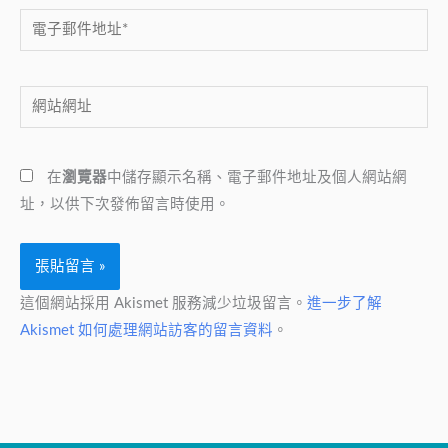
電
子
郵
網
件
站
地
網
址
在
瀏覽器
中儲存顯示名稱、電子郵件地址及個人網站網
址
*
址，以供下次發佈留言時使用。
這個網站採用 Akismet 服務減少垃圾留言。
進一步了解
Akismet 如何處理網站訪客的留言資料
。