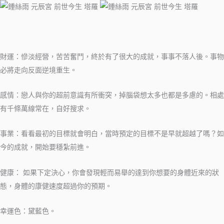
財運：慘淡經營，苦苦奮鬥，終於有了很大的成就，事事不落人後。事物
必將走向反面逆境重生。
感情：戀人與你的超前意識有所衝突，掉腦袋想太多也都是多慮的。相處
有千條萬線常在，自好搜求。
事業：看看最初的目標就會明白，當時預定的目標不是早就超越了嗎？如
今的成就，開始要穩紮前進。
健康： 如果下定決心，你會發現輕而易舉的達到你想要的身體近來的狀
態，身體的康健速度超過你的預期。
幸運色：黛藍色。