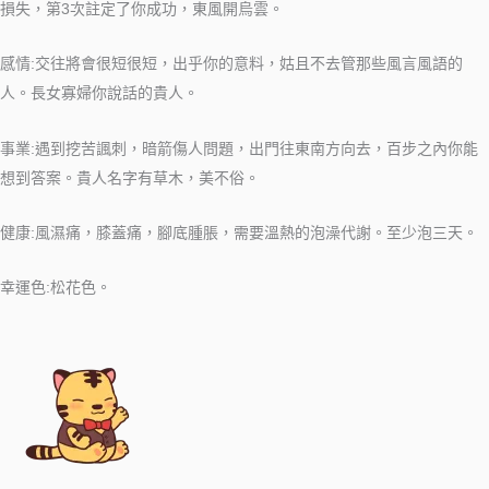
損失，第3次註定了你成功，東風開烏雲。
感情:交往將會很短很短，出乎你的意料，姑且不去管那些風言風語的
人。長女寡婦你說話的貴人。
事業:遇到挖苦諷刺，暗箭傷人問題，出門往東南方向去，百步之內你能
想到答案。貴人名字有草木，美不俗。
健康:風濕痛，膝蓋痛，腳底腫脹，需要溫熱的泡澡代謝。至少泡三天。
幸運色:松花色。