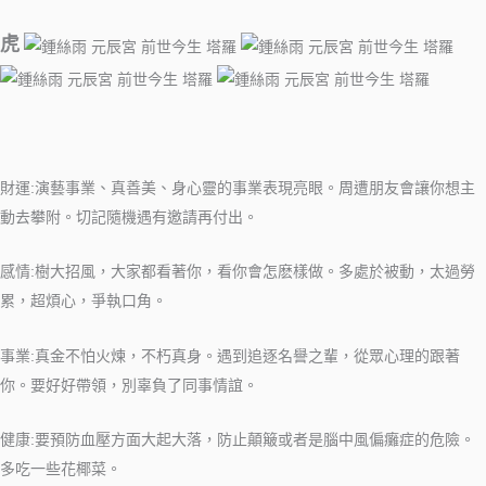
虎
財運:演藝事業、真善美、身心靈的事業表現亮眼。周遭朋友會讓你想主
動去攀附。切記隨機遇有邀請再付出。
感情:樹大招風，大家都看著你，看你會怎麽樣做。多處於被動，太過勞
累，超煩心，爭執口角。
事業:真金不怕火煉，不朽真身。遇到追逐名譽之輩，從眾心理的跟著
你。要好好帶領，別辜負了同事情誼。
健康:要預防血壓方面大起大落，防止顛簸或者是腦中風偏癱症的危險。
多吃一些花椰菜。