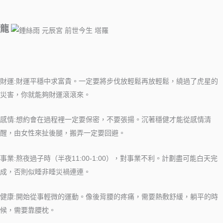
龍
財運:財運平穩中求富貴。一定要將步伐放輕鬆再放輕鬆，繞過了虎星的
災害，你就能夠財運滾滾來。
感情:想約會在過程裡一定要保密，不要張揚。沉著穩健才能從感情清
醒，由女性來扯後腿，搬弄一定要回避。
事業:熬夜過子時（半夜11:00-1:00），對事業不利。計劃盡可能白天完
成，否則似睡非睡災禍連連。
健康:開始從事輕微的運動。像後背腰的疼痛，需要熱敷舒緩，躺平的時
候，需要靠腰枕。