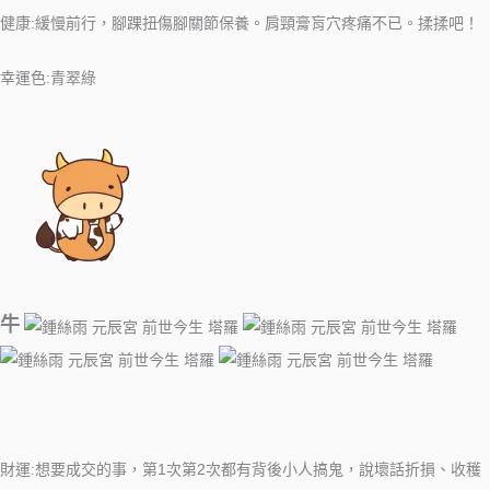
健康:緩慢前行，腳踝扭傷腳關節保養。肩頸膏肓穴疼痛不已。揉揉吧！
幸運色:青翠綠
牛
財運:想要成交的事，第1次第2次都有背後小人搞鬼，說壞話折損、收穫