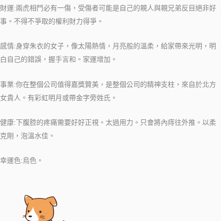
財運:兩虎相鬥必有一傷，受傷者可能是自己的親人與親兄弟反目絕非好
事。不得不爭取的權利財力得爭。
感情:身穿朱衣的女子，像太陽熱情，月亮般的溫柔，給家帶來光明，明
白自己的錯誤，握手言和。家運增加。
事業:你在整個公司值得嘉獎贊美，是整個公司的精神支柱，來自於北方
女貴人。有彩虹明月或帶金字旁姓氏。
健康:下腹腔的疼痛需要好好正視。太過用力。只會將內痔往外推。以柔
克剛，泡溫水佳。
幸運色:烏色。
​