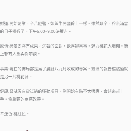
財運:開始創業，辛苦經營，如黃牛開疆辟土一樣。雖然艱辛，谷米滿倉
的日子接近了。下午5:00~9:00決策吉。
感情:戀愛即將有成果，沉著的面對。歡喜辦喜事。魅力桃花大爆棚。街
上都有人想與你攀談。
事業:現在的佈局都是爲了農曆八九月收成的專案。繁瑣的報告檔熬過就
是另一片桃花源。
健康:嘗試沒有嘗試過的運動項目。剛開始有點不太適應，會越來越上
手。像肩頸的疼痛改善。
幸運色:桃紅色。