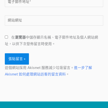
子
郵
網
件
站
地
網
址
在
瀏覽器
中儲存顯示名稱、電子郵件地址及個人網站網
址
*
址，以供下次發佈留言時使用。
這個網站採用 Akismet 服務減少垃圾留言。
進一步了解
Akismet 如何處理網站訪客的留言資料
。