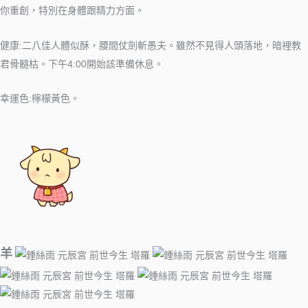
你重創，特別在身體跟精力方面。
健康:二八佳人體似酥，腰間仗劍斬愚夫。雖然不見得人頭落地，暗裡教
君骨髓枯。下午4:00開始該準備休息。
幸運色:檸檬黃色。
羊