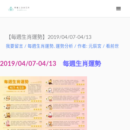
跳
主
至
要
主
選
要
內
單
【每週生肖運勢】2019/04/07-04/13
容
我要留言
/
每週生肖運勢
,
運勢分析
/ 作者:
元辰宮 / 看前世
2019/04/07-04/13
每週生肖運勢