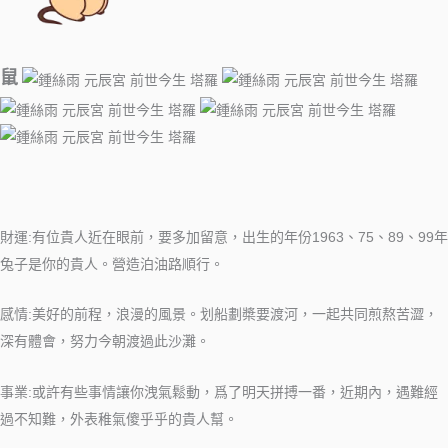
鼠
財運:有位貴人近在眼前，要多加留意，出生的年份1963、75、89、99年
兔子是你的貴人。營造泊油路順行。
感情:美好的前程，浪漫的風景。划船劃槳要渡河，一起共同煎熬苦澀，
深有體會，努力今朝渡過此沙灘。
事業:或許有些事情讓你洩氣鬆動，爲了明天拼搏一番，近期內，遇難經
過不知難，外表稚氣傻乎乎的貴人幫。