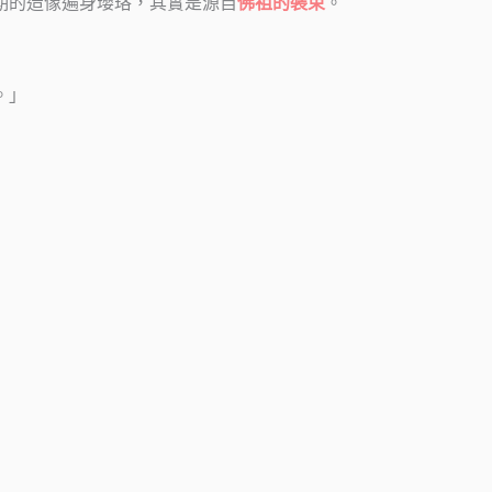
期的造像遍身瓔珞，其實是源自
佛祖的裝束
。
。」