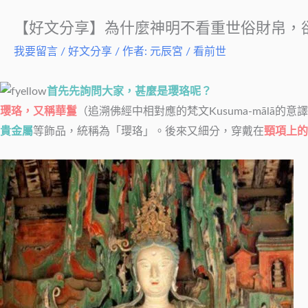
【好文分享】為什麼神明不看重世俗財帛，
我要留言
/
好文分享
/ 作者:
元辰宮 / 看前世
首先先詢問大家，甚麼是瓔珞呢？
瓔珞，又稱華鬘
（追溯佛經中相對應的梵文Kusuma-mālā的意
貴金屬
等飾品，統稱為「瓔珞」。後來又細分，穿戴在
頸項上的