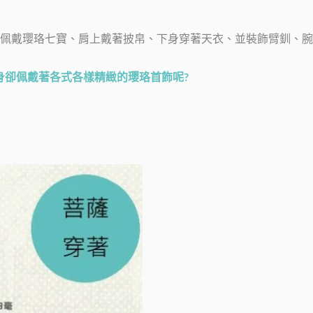
佩戴瓔珞七寶、肩上戴著披帛、下身穿著天衣、並裝飾臂釧、腕
身卻佩戴著各式各樣精緻的瓔珞首飾呢?