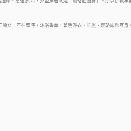
喬達摩‧悉達多)時，外型穿著就是「瓔珞莊嚴身」。所以佛教早
、工師女，年在盛時，沐浴香薰，著明淨衣，華鬘、瓔珞嚴飾其身