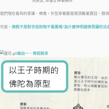
元辰宮_幸運女神事務所
我們現在看到的菩薩、佛像，外型穿著都是頭頂戴著寶冠、頸項
可是，
佛教不是對世俗財物不看重嗎?為什麼神明諸佛菩薩的法
緣由一、佛祖裝束