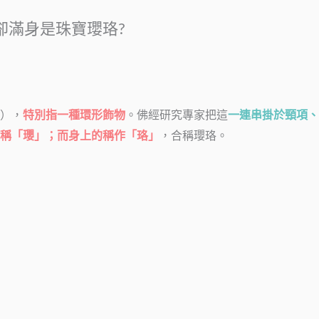
卻滿身是珠寶瓔珞?
譯），
特別指一種環形飾物
。佛經研究專家把這
一連串掛於頸項、
稱「瓔」；而身上的稱作「珞」
，合稱瓔珞。