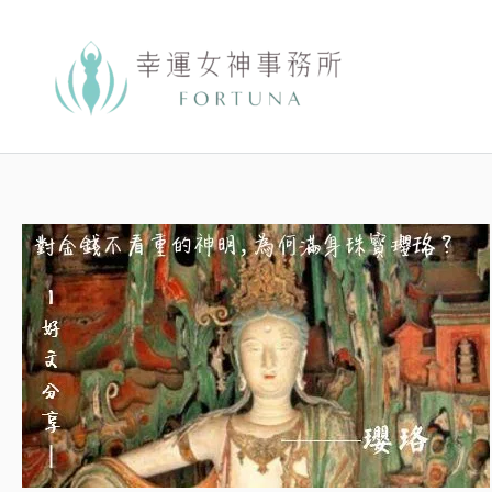
跳
至
主
要
內
容