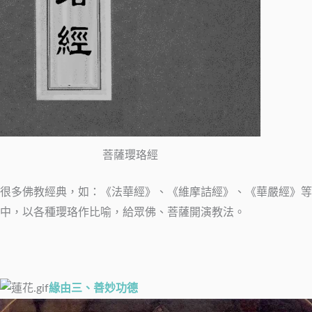
菩薩瓔珞經
很多佛教經典，如：《法華經》、《維摩詰經》、《華嚴經》等
中，以各種瓔珞作比喻，給眾佛、菩薩開演教法。
緣由三、善妙功德