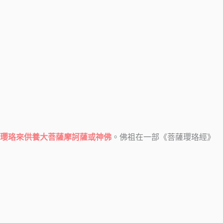
瓔珞來供養大菩薩摩訶薩或神佛
。佛祖在一部《菩薩瓔珞經》