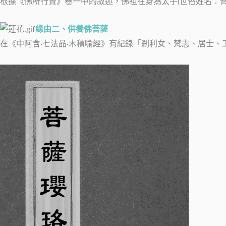
根據《佛所行贊》卷一中的敘述，佛祖在身為太子(世俗姓名：
緣由二、供養佛菩薩
在《中阿含·七法品·木積喻經》有紀錄「剎利女、梵志、居士