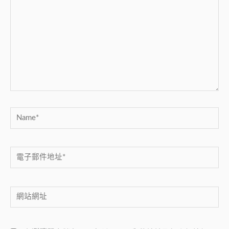
這
裡
輸
入
內
容...
Name*
電
子
郵
網
件
站
地
網
址