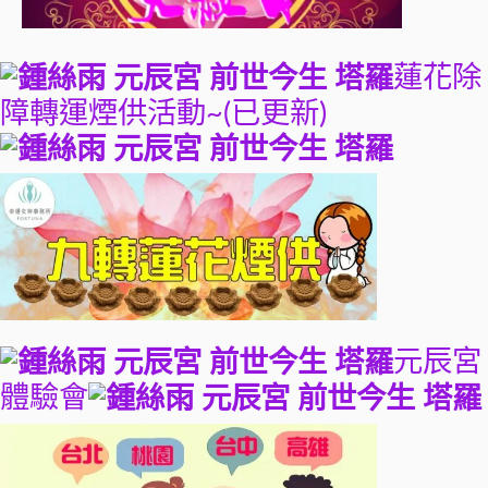
蓮花除
障轉運煙供活動~(已更新)
元辰宮
體驗會