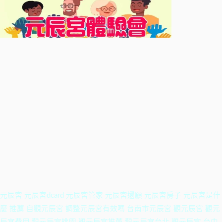
元辰宮 元辰宮dcard 元辰宮管家 元辰宮還願 元辰宮房子 元辰宮是什
麼 推薦 自觀元辰宮 調整元辰宮有效嗎 台南市元辰宮 觀元辰宮 觀元