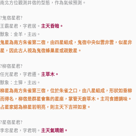
南北方位觀測井宿的型態，作為氣候預測。
?鬼宿星君?
王霸星君，字君居。
主天昏暗。
獸象：金羊，主凶。
鬼星為南方朱雀第二宿，由四星組成，鬼宿中央似雲非雲，似星非
星，因此古人視為鬼宿蜂巢星或疏散星。
?柳宿星君?
任光星君，字君遷。
主草木。
獸象：土獐，主凶。
柳星為南方朱雀第三宿，位於朱雀之口，由八星組成，形狀如垂柳
而得名，柳宿是群星會集的星座，掌管天廚草木。主司食譜調味。
占星家認為柳星若明亮，則主天下吉祥如意。
?星宿星君?
李忠星君，字君明。
主天氣晴朗。