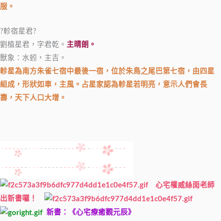
服。
?軫宿星君?
劉植星君，字君乾。
主晴朗。
獸象：水蚓，主吉。
軫星為南方朱雀七宿中最後一宿，位於朱鳥之尾巴第七宿，由四星
組成，形狀如車，主風。占星家認為軫星若明亮，意示人們會長
壽，天下人口大增。
心宅權威絲雨老師
出新書囉！
新書：《心宅療癒觀元辰》