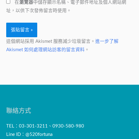
在
瀏覽器
中儲存顯示名稱、電子郵件地址及個人網站網
址
*
址，以供下次發佈留言時使用。
這個網站採用 Akismet 服務減少垃圾留言。
進一步了解
Akismet 如何處理網站訪客的留言資料
。
聯絡方式
TEL：03-301-3211、0930-580-980
Line ID：@520fortuna