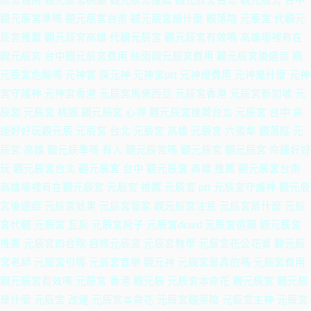
辰宮費用 觀元辰宮桃園 觀元辰宮推薦 觀元辰宮台北 觀元辰宮 台中
觀元辰宮準嗎 觀元辰宮台南 觀元辰宮是什麼 觀落陰 元辰宮 代觀元
辰宮推薦 觀元辰宮高雄 代觀元辰宮 觀元辰宮有效嗎 高雄哪裡有在
觀元辰宮 台中觀元辰宮費用 絲雨觀元辰宮費用 觀元辰宮後遺症 觀
元辰宮危險嗎 元神宮 探元神 元神宮ptt 元神燈費用 元神是什麼 元神
宮守護神 元神宮香港 元辰宮馬來西亞 元辰宮香港 元辰宮新加坡 元
辰宮 元辰宮 桃園 觀元辰宮 心得 觀元辰宮推薦台北 元辰宮 台中 命
運好好玩觀元辰 元辰宮 台北 元辰宮 高雄 元辰宮 六張犁 觀落陰 元
辰宮 高雄 觀元辰準嗎 有人 觀元辰宮嗎 觀元辰宮 觀元辰宮 命運好好
玩 觀元辰宮台北 觀元辰宮 台中 觀元辰宮 高雄 推薦 觀元辰宮台南
高雄哪裡有在觀元辰宮 元辰宮 推薦 元辰宮 ptt 元辰宮守護神 觀元辰
宮後遺症 元辰宮效果 元辰宮管家 觀元辰宮注意 元辰宮是什麼 元辰
宮代觀 元辰宮 瓦房 元辰宮房子 元辰宮dcard 元辰宮還願 觀元辰宮
推薦 元辰宮四合院 自修元辰宮 元辰宮教學 元辰宮花公花婆 觀元辰
宮老師 元辰宮引導 元辰宮音樂 觀元神 元辰宮是真的嗎 元辰宮費用
觀元辰宮有效嗎 元辰宮 香港 觀元辰 元辰宮本命花 觀元辰宮 觀元辰
是什麼 元辰宮 改運 元辰宮本命花 元辰宮觀落陰 元辰宮主神 元辰宮