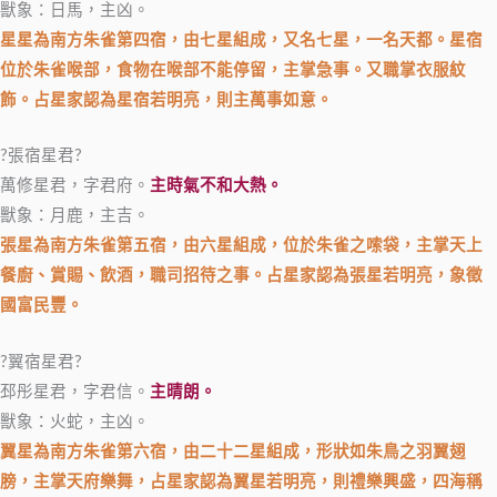
獸象：日馬，主凶。
星星為南方朱雀第四宿，由七星組成，又名七星，一名天都。星宿
位於朱雀喉部，食物在喉部不能停留，主掌急事。又職掌衣服紋
飾。占星家認為星宿若明亮，則主萬事如意。
?張宿星君?
萬修星君，字君府。
主時氣不和大熱。
獸象：月鹿，主吉。
張星為南方朱雀第五宿，由六星組成，位於朱雀之嗦袋，主掌天上
餐廚、賞賜、飲酒，職司招待之事。占星家認為張星若明亮，象徵
國富民豐。
?翼宿星君?
邳彤星君，字君信。
主晴朗。
獸象：火蛇，主凶。
翼星為南方朱雀第六宿，由二十二星組成，形狀如朱鳥之羽翼翅
膀，主掌天府樂舞，占星家認為翼星若明亮，則禮樂興盛，四海稱