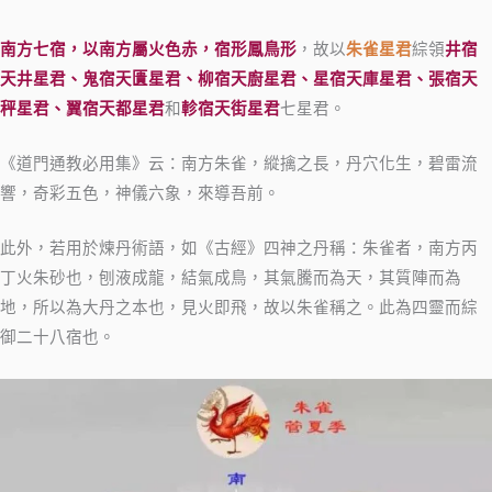
南方七宿，以南方屬火色赤，宿形鳳鳥形
，故以
朱雀星君
綜領
井宿
天井星君、鬼宿天匱星君、柳宿天廚星君、星宿天庫星君、張宿天
秤星君、翼宿天都星君
和
軫宿天街星君
七星君。
《道門通教必用集》云：南方朱雀，縱擒之長，丹穴化生，碧雷流
響，奇彩五色，神儀六象，來導吾前。
此外，若用於煉丹術語，如《古經》四神之丹稱：朱雀者，南方丙
丁火朱砂也，刨液成龍，結氣成鳥，其氣騰而為天，其質陣而為
地，所以為大丹之本也，見火即飛，故以朱雀稱之。此為四靈而綜
御二十八宿也。