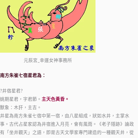
元辰宮_幸運女神事務所
南方朱崔七宿星君為：
?井宿星君?
姚期星君，字君節。
主天色黃昏。
獸象：木犴，主吉。
井星為南方朱雀七宿中第一宿，由八星組成，狀如水井，主掌水
事。古代占星家認為井宿進入月亮，會有風雨。《老子隱跡》論政
有「坐井觀天」之語，即是古天文學家專門建造的一種觀天井，從