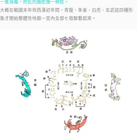
一隻烏龜，附近的螣蛇像一條蛇。
大概在戰國末年到西漢初年間，青龍、朱雀、白虎、玄武這四種形
象才開始整體性地跟一宮內全部七宿聯繫起來。