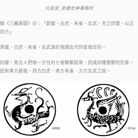
元辰宮_幸運女神事務所
據《三輔黃圖》曰：「蒼龍、白虎、朱雀、玄武，天之四靈，以正
四方」
青龍、白虎、朱雀、玄武源於我國古代的星宿信仰。
四靈，是古人把每一方位的七宿聯繫起來，而成四種靈獸的形象。
因有東方蒼龍、西方白虎、南方朱雀、北方玄武之說。