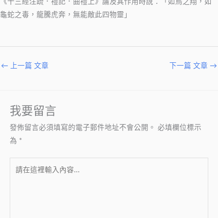
《十三經注疏．禮記．曲禮上》論及其作用時說：「如鳥之翔，如
龜蛇之毒，龍騰虎奔，無能敵此四物靈」
←
上一篇 文章
下一篇 文章
→
我要留言
發佈留言必須填寫的電子郵件地址不會公開。
必填欄位標示
為
*
請
在
這
裡
輸