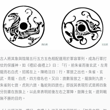
古人將其象與陰陽五行五方五色相配運用於軍容軍列，成為行軍打
仗的保護神，如《禮記·曲禮上》曰：「行，前朱雀而後玄武，左青
龍而右白虎，招搖在上。陳皓注曰：行，軍旅之出也。朱雀、玄
武、青龍、白虎，四方宿名也。又曰：旒數皆放之，龍旗則九旒，
朱雀則七旒，虎則六旒，龜蛇則四旒也」
即說其表現形式是將四象
分別畫在旌旗上，以此來表明前後左右之軍陣，鼓舞士氣，達到戰
無不勝的目的。