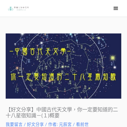
跳
主
至
要
主
選
要
內
單
容
【好文分享】中國古代天文學，你一定要知道的二
十八星宿知識－(１)概要
我要留言
/
好文分享
/ 作者:
元辰宮 / 看前世