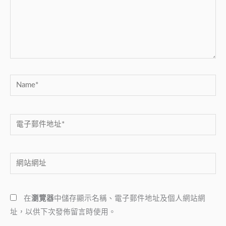
入
內
容...
Name*
電
子
郵
網
件
站
地
網
址
在
瀏覽器
中儲存顯示名稱、電子郵件地址及個人網站網
址
*
址，以供下次發佈留言時使用。