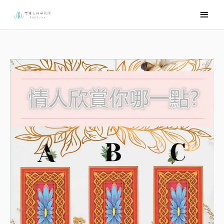
跳
主
至
要
主
選
要
內
單
容