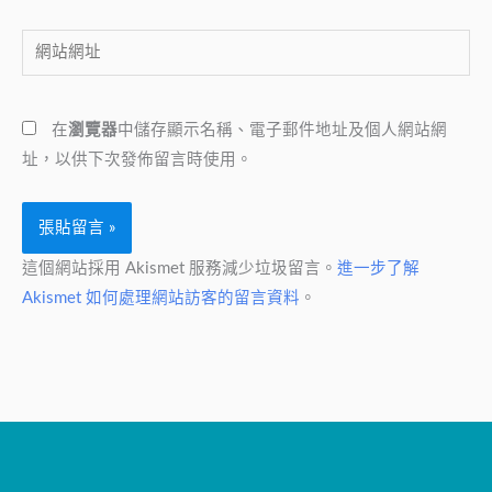
郵
網
件
站
地
網
址
在
瀏覽器
中儲存顯示名稱、電子郵件地址及個人網站網
址
*
址，以供下次發佈留言時使用。
這個網站採用 Akismet 服務減少垃圾留言。
進一步了解
Akismet 如何處理網站訪客的留言資料
。