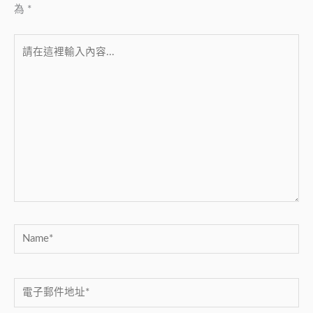
為
*
請
在
這
裡
輸
入
內
容...
Name*
電
子