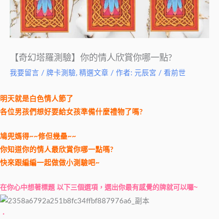
【奇幻塔羅測驗】你的情人欣賞你哪一點?
我要留言
/
牌卡測驗
,
精選文章
/ 作者:
元辰宮 / 看前世
明天就是白色情人節了
各位男孩們想好要給女孩準備什麼禮物了嗎?
鳩兜媽得~~修但幾壘~~
你知道你的情人最欣賞你哪一點嗎?
快來跟編編一起做做小測驗吧~
在你心中想著標題 以下三個選項，選出你最有感覺的牌就可以囉~
．