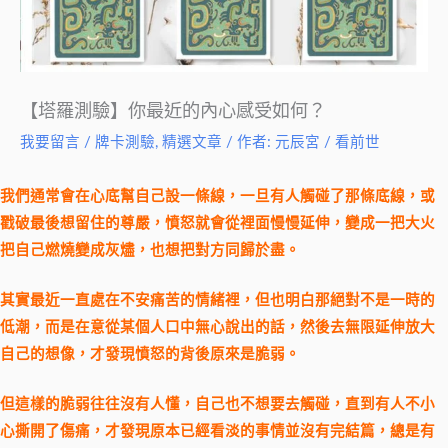
【塔羅測驗】你最近的內心感受如何？
我要留言
/
牌卡測驗
,
精選文章
/ 作者:
元辰宮 / 看前世
我們通常會在心底幫自己設一條線，一旦有人觸碰了那條底線，或
戳破最後想留住的尊嚴，憤怒就會從裡面慢慢延伸，變成一把大火
把自己燃燒變成灰燼，也想把對方同歸於盡。
其實最近一直處在不安痛苦的情緒裡，但也明白那絕對不是一時的
低潮，而是在意從某個人口中無心說出的話，然後去無限延伸放大
自己的想像，才發現憤怒的背後原來是脆弱。
但這樣的脆弱往往沒有人懂，自己也不想要去觸碰，直到有人不小
心撕開了傷痛，才發現原本已經看淡的事情並沒有完結篇，總是有