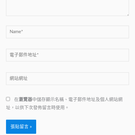
容...
Name*
電
子
郵
網
件
站
地
網
址
在
瀏覽器
中儲存顯示名稱、電子郵件地址及個人網站網
址
*
址，以供下次發佈留言時使用。