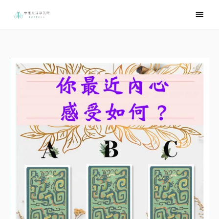
跳
主
至
要
主
選
要
內
單
容