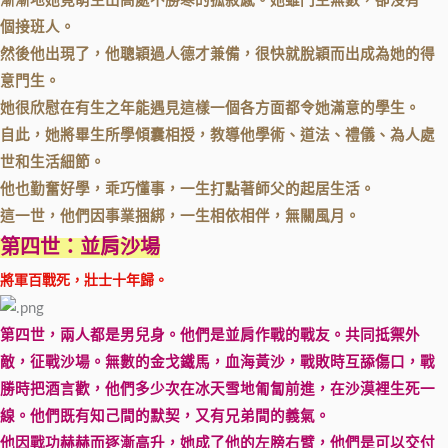
漸漸地她竟萌生出高處不勝寒的孤寂感。她雖門生無數，卻沒有一
個接班人。
然後他出現了，他聰穎過人德才兼備，很快就脫穎而出成為她的得
意門生。
她很欣慰在有生之年能遇見這樣一個各方面都令她滿意的學生。
自此，她將畢生所學傾囊相授，教導他學術、道法、禮儀、為人處
世和生活細節。
他也勤奮好學，乖巧懂事，一生打點著師父的起居生活。
這一世，他們因事業捆綁，一生相依相伴，無關風月。
第四世：並肩沙場
將軍百戰死，壯士十年歸。
第四世，兩人都是男兒身。他們是並肩作戰的戰友。共同抵禦外
敵，征戰沙場。無數的金戈鐵馬，血海黃沙，戰敗時互舔傷口，戰
勝時把酒言歡，他們多少次在冰天雪地匍匐前進，在沙漠裡生死一
線。他們既有知己間的默契，又有兄弟間的義氣。
他因戰功赫赫而逐漸高升，她成了他的左膀右臂，他們是可以交付