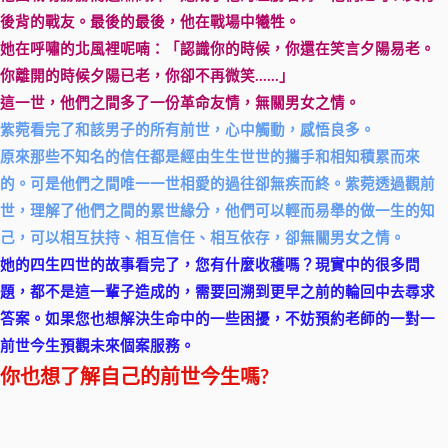
後背的戰友。最後的最後，他在戰場中犧牲。
她在呼嘯的北風裡呢喃：「認識你的時候，你還在笑言夕陽易老。
你離開的時候夕陽已老，你卻不再微笑……」
這一世，他們之間多了一份革命友情，無關男女之情。
紫菀看完了和該男子的所有前世，心中觸動，感悟良多。
原來那些不知名的信任都是經由生生世世的攜手和相知積累而來
的。可是他們之間唯一一世相愛的過往卻無疾而終。紫菀透過觀前
世，理解了他們之間的累世緣分，他們可以輕而易舉的做一生的知
己，可以相互扶持、相互信任、相互依存，卻無關男女之情。
她的四生四世的故事看完了，您有什麼收穫嗎？現實中的很多問
題，都不是這一輩子造成的，需要回溯到更早之前的輪回中去尋求
答案。如果您也想解決生命中的一些困擾，不妨預約老師的一對一
前世今生預觀未來個案服務。
你也想了解自己的前世今生嗎?