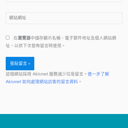
子
郵
網
件
站
地
網
址
在
瀏覽器
中儲存顯示名稱、電子郵件地址及個人網站網
址
*
址，以供下次發佈留言時使用。
這個網站採用 Akismet 服務減少垃圾留言。
進一步了解
Akismet 如何處理網站訪客的留言資料
。