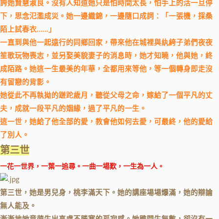
誇她賢慧淑良。沒有人知道她只是怕時間太長，怕手上的活一旦停
下，思念氾濫成災。她一邊織錦，一邊隨口成詞：「一張機，採桑
陌上試春衣……」
一直到與他一起遠行的同鄉回家，帶來他在城裡與紈絝子弟們夜夜
笙歌玩物喪志，並另娶美貌妻子的消息時，她才知曉，他與她，終
成陌路。她這一生最美的年華，全都用來等他，等一個轉身即走沒
有留戀的背影。
她從此不再執拗的蹉跎歲月，聽從父母之命，嫁給了一個平凡的丈
夫，成就一段平凡的姻緣，過了平凡的一生。
這一世，她給了他全部的愛，教會他如何去愛，可最終，他的愛給
了別人。
第三世
一花一世界，一葉一追尋。一曲一場歎，一生為一人。
第三世，她是男兒身，桃李滿天下。她的講座場場爆滿，她的辯論
無人能及。