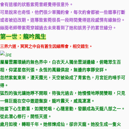
會有這樣的狀態紫菀曾經覺得很意外。
可是說來也奇怪，他們很少單獨約會，每次約會都被一些雜事打斷
或者被迫改期。這導致紫菀很長一段時間覺得這段感情有緣無份。
絲雨老師帶紫菀穿越過去未來看到了她和該男子的累世緣分。
第一世：龍吟風生
三界六道，冥冥之中自有蒼生因緣際會，相交錯生。
層層雲霧環繞的無色界中，白衣天人獨坐雲湖邊緣，俯瞰眾生百
相，仰望星宿列張。永恆的萬籟俱寂，無邊的寧靜安詳。
忽然紫氣東來，漫天霞光，天空被染成了青紫色，月宮近的唾手可
得。
猛烈的強光讓她睜不開眼，待強光過去，她慢慢地睜開雙眼，只見
一條巨龍在空中遨遊盤旋，龍吟震天，威風凜凜。
她當下心生歡喜，如聞梵唱，心隨意動，發願成為天龍八部之一。
從此潛心修行，開悟天道。
歲月如梭，轉眼千年。她修煉成仙，卻非天龍。她投生成一隻火