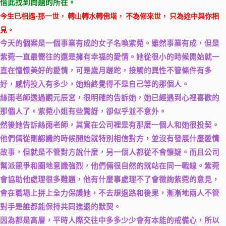
借此找到問題的所在。
今生已相遇-
那一世， 轉山轉水轉佛塔，
不為修來世， 只為途中與你相
見。
今天的個案是一個事業有成的女子名喚紫菀。雖然事業有成，但是
紫菀一直最嚮往的還是擁有幸福的愛情。她從很小的時候開始就一
直在憧憬美好的愛情，可是歲月蹉跎，接觸的異性不管條件有多
好，感情投入有多少，她始終覺得不是自己等的那個人。
絲雨老師透過觀元辰宮，很明確的告訴她，她已經遇到心裡喜歡的
那個人了。紫菀小姐有些驚訝，卻似乎並不意外。
然後她告訴絲雨老師，其實在公司裡是有那麼一個人和她很投契。
他們倆從剛認識的時候開始就特別相信對方，並沒有發展什麼愛情
故事，但就是不管對方說什麼，另一個人都從不會懷疑。而且公司
幫派競爭和圈地意識強烈，他們倆很自然的就站在同一戰線。紫菀
會協助他處理很多難題，他有什麼事處理不了會徵詢紫菀的意見，
會在職場上拼上全力保護她，不去想退路和後果，漸漸地兩人不管
對手是誰都能保持共同進退的默契。
因為都是高層，平時人際交往中多多少少會有本能的戒備心，所以