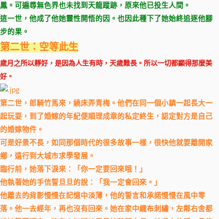
鳳。可遍尋無色界也未找到天龍蹤跡，原來他已投生人間。
這一世，他成了他她靈性開悟的因。也因此種下了她始終追逐他腳
步的果。
第二世：空等此生
歲月之所以靜好，是因為人生有時，天歲難長。所以一切都顯得那麼美
好。
第二世，郎騎竹馬來，繞床弄青梅。他們在同一個小鎮一起長大一
起玩耍，到了婚嫁的年紀便順理成章的私定終生，認定對方是自己
的婚嫁物件。
可是好景不長，如同那個時代的很多故事一樣，很快他就要離開家
鄉，遠行到大城市求學發展。
臨行前，她落下淚來：「你一定要回來哦！」
他執著她的手信誓旦旦的說：「我一定會回來。」
他離去的背影慢慢在記憶中淡薄，他的誓言和承諾慢慢在風中零
落。他一去經年，再也沒有回來。她在家中織布刺繡，左鄰右舍都