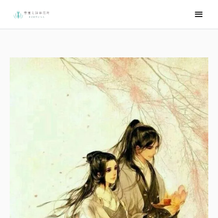
跳
主
至
要
主
選
要
內
單
容