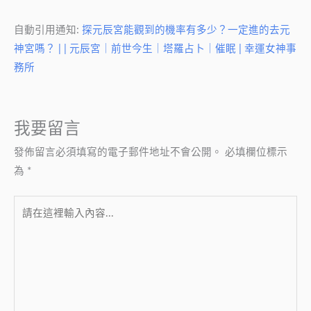
自動引用通知:
探元辰宮能觀到的機率有多少？一定進的去元
神宮嗎？ | | 元辰宮｜前世今生｜塔羅占卜｜催眠 | 幸運女神事
務所
我要留言
發佈留言必須填寫的電子郵件地址不會公開。
必填欄位標示
為
*
請
在
這
裡
輸
入