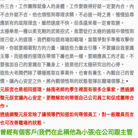
外三合，工作團隊就像人的身體，工作要做得好就一定要內合，內
不合外就不合，他也領悟到尋理求精，不必逞一時之勇，慢慢追尋
應該有的底限理念，雖然速度不快，但長遠來看一定會取勝。
太極拳是一種以柔克剛的武術招式，馬雲從打太極的過程中領悟到
捨己從人的道理，我們都知道商場如戰場，當競爭對手準備攻擊你
時，你就要順著對方的力量，讓這些力量去引導，不要讓自我意識
主導，而這樣的道理在帶領下屬也是一樣，要順應員工的才能，不
要強加自己的意識在下屬身上，這是他打太極研究出的心得。
這些大老闆們除了積極進取在事業外，也會有養生、內觀自己的習
慣，讓內心安定之外，將內觀領悟到的狀態發揮在職場領導上
。
元辰宮也是相同道理，絲雨老師的學生裡面有很多企業家，透過調
整元辰宮讓內心安定，更瞭解如何帶領自己公司員工和促成團隊合
作。
透過調整元辰宮除了讓領導們知道如何帶領員工，對一般職員而言
也可改善職場的狀態
。
曾經有個客戶(我們在此稱他為小張)在公司跟主管