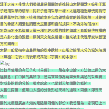
莊子之後，後世人們根據周易相關論述推衍出太極觀點，吸引了莊
子混沌哲學的精華，同莊子混沌哲學一樣，太極這種迷離恍惚看待
萬世萬物的現象，這種思維本身包含親情睿智的哲學思想，其終極
目的希望人類活動順應大道至德和自然規律，不為外物所拘。
無為而無不為這種大道一種年輕和諧的精神領域，易繫辭傳裡講的
是八卦化出的過程，原與天文氣象相關，後來被宋代理學家以哲理
方式闡釋。
太極一般是指宇宙最原始的秩序狀態，出現於陰陽未分的混沌時期
（無極）之後，而後形成萬物（宇宙）的本源。
比較早使用的有莊子和《易傳》，一般在宇宙論、方法論上用的太
極概念，在中國的典籍中，易素來是作為窮盡天地奧秘的哲理書，
對成卦過程的分析，根本說來，也是對天地開闢的概述。
太極生兩儀，便是由太極的分化形成天地的過程，兩儀，即是天
地。
關於太極最廣為人知的是陰陽兩儀的部份，我曾經為一家現已上市