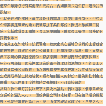
這家企業勢必得有其他東西去綜合，否則無法長遠生存，這是我的
觀點。
也就是在初期階段，員工積極性較高時可以使用剛性部份，但如果
企業要長遠經營的話，我就添加了柔性部份，我提出維護員工關
係，包括離職員工關懷、員工家屬關懷、或是員工每隔一段時間有
探親假等。
比如員工在外地城市接受醫療，這家企業在當地分公司的主管就會
前去探視，雖然他不是分公司員工，但願意進行這層互動，又或者
員工家屬的探病醫療部
份、探病慰問、佳節慰問部份都要做到。
另外招聘部份，因為這家企業的軍事管理已根深蒂固，可能員工之
前有到其他公司就職，所以這部份流失率會較高，我就建議從實習
生或應屆畢業生開始培養，還有培訓留人的部份，因為剛性制度太
嚴謹，所以在員工沒達標時要先培訓，不可直接懲處。
當時在做企畫時我就以天下大同為出發點，若以道家、儒家思想做
企業較能深入人心，一開始這間公司無法接受，但在聽了我的解釋
後，他覺得這套理論可行，並且將這套理論實施了七、八年之久
。