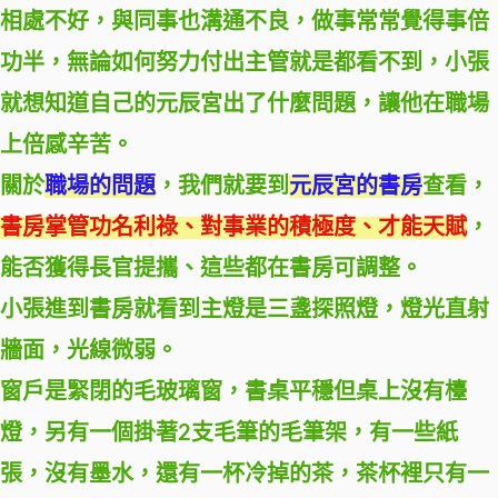
相處不好，與同事也溝通不良，做事常常覺得事倍
功半，無論如何努力付出主管就是都看不到，小張
就想知道自己的元辰宮出了什麼問題，讓他在職場
上倍感辛苦。
關於
職場的問題
，我們就要到
元辰宮的書房
查看，
書房掌管功名利祿、對事業的積極度、才能天賦
，
能否獲得長官提攜、這些都在書房可調整。
小張進到書房就看到主燈是三盞探照燈，燈光直射
牆面，光線微弱。
窗戶是緊閉的毛玻璃窗，書桌平穩但桌上沒有檯
燈，另有一個掛著2支毛筆的毛筆架，有一些紙
張，沒有墨水，還有一杯冷掉的茶，茶杯裡只有一