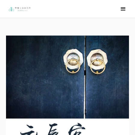
跳
主
至
要
主
選
要
內
單
容