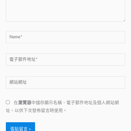
內
容...
Name*
電
子
郵
網
件
站
地
網
址
在
瀏覽器
中儲存顯示名稱、電子郵件地址及個人網站網
址
*
址，以供下次發佈留言時使用。