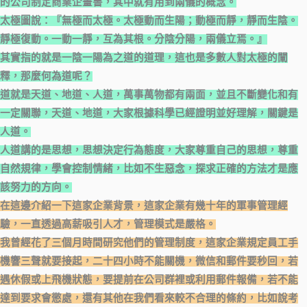
的公司制定商業企畫書，其中就有用到兩儀的概念。
太極圖說：『無極而太極。太極動而生陽；動極而靜，靜而生陰。
靜極復動。一動一靜，互為其根。分陰分陽，兩儀立焉。』
其實指的就是一陰一陽為之道的道理，這也是多數人對太極的闡
釋，那麼何為道呢？
道就是天道、地道、人道，萬事萬物都有兩面，並且不斷變化和有
一定關聯，天道、地道，大家根據科學已經證明並好理解，關鍵是
人道。
人道講的是思想，思想決定行為態度，大家尊重自己的思想，尊重
自然規律，學會控制情緒，比如不生惡念，探求正確的方法才是應
該努力的方向。
在這邊介紹一下這家企業背景，這家企業有幾十年的軍事管理經
驗，一直透過高薪吸引人才，管理模式是嚴格。
我曾經花了三個月時間研究他們的管理制度，這家企業規定員工手
機響三聲就要接起，二十四小時不能關機，微信和郵件要秒回，若
遇休假或上飛機狀態，要提前在公司群裡或利用郵件報備，若不能
達到要求會懲處，還有其他在我們看來較不合理的條約，比如說考