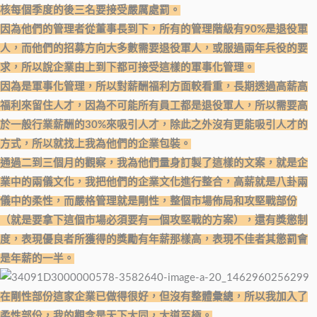
核每個季度的後三名要接受嚴厲處罰。
因為他們的管理者從董事長到下，所有的管理階級有90%是退役軍
人，而他們的招募方向大多數需要退役軍人，或服過兩年兵役的要
求，所以說企業由上到下都可接受這樣的軍事化管理。
因為是軍事化管理，所以對薪酬福利方面較看重，長期透過高薪高
福利來留住人才，因為不可能所有員工都是退役軍人，所以需要高
於一般行業薪酬的30%來吸引人才，除此之外沒有更能吸引人才的
方式，所以就找上我為他們的企業包裝。
通過二到三個月的觀察，我為他們量身訂製了這樣的文案，就是企
業中的兩儀文化，我把他們的企業文化進行整合，高薪就是八卦兩
儀中的柔性，而嚴格管理就是剛性，整個市場佈局和攻堅戰部份
（就是要拿下這個市場必須要有一個攻堅戰的方案），還有獎懲制
度，表現優良者所獲得的獎勵有年薪那樣高，表現不佳者其懲罰會
是年薪的一半。
在剛性部份這家企業已做得很好，但沒有整體彙總，所以我加入了
柔性部份，我的觀念是天下大同，大道至極。