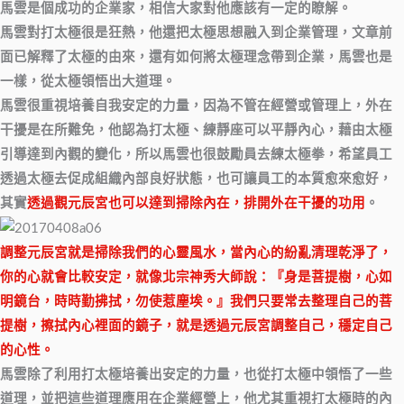
馬雲是個成功的企業家，相信大家對他應該有一定的瞭解。
馬雲對打太極很是狂熱，他還把太極思想融入到企業管理，文章前
面已解釋了太極的由來，還有如何將太極理念帶到企業，馬雲也是
一樣，從太極領悟出大道理。
馬雲很重視培養自我安定的力量，因為不管在經營或管理上，外在
干擾是在所難免，他認為打太極、練靜座可以平靜內心，藉由太極
引導達到內觀的變化，所以馬雲也很鼓勵員去練太極拳，希望員工
透過太極去促成組織內部良好狀態，也可讓員工的本質愈來愈好，
其實
透過觀元辰宮也可以達到掃除內在，排開外在干擾的功用
。
調整元辰宮就是掃除我們的心靈風水，當內心的紛亂清理乾淨了，
你的心就會比較安定，就像北宗神秀大師說：『身是菩提樹，心如
明鏡台，時時勤拂拭，勿使惹塵埃。』我們只要常去整理自己的菩
提樹，擦拭內心裡面的鏡子，就是透過元辰宮調整自己，穩定自己
的心性。
馬雲除了利用打太極培養出安定的力量，也從打太極中領悟了一些
道理，並把這些道理應用在企業經營上，他尤其重視打太極時的內