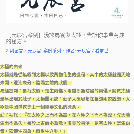
【元辰宮案例】淺談馬雲與太極，告訴你事業有成
的秘方。
3 則留言
/
元辰宮
,
案例系列
/ 作者:
元辰宮 / 看前世
太極的由來
太極就是從無極到太極以致萬物化生的過程，其中的太極就是天地
未開，混沌未分，陰陽之前的狀態。
易經提到：易有太極，是生兩儀。兩儀即為陰陽的兩儀。關於太極
最早出現於莊子，太極圖示說：莊子太極思想在魯道兩家說過，太
極是中國道家史上一個重要文化的概念。
莊子裡說：『在太極之上而不為高，在六極之下而不為深，先天地
生而不為久，長於上古而不為老。後見於易傳，易有太極，是生兩
儀。兩儀生四象，四象生八卦。』