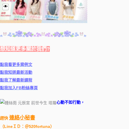
想知道更多關於我們?
點我看更多案例文
點我知道最新活動
點我了解最新課程
點我加入FB粉絲專頁
心動不如行動，
連絡小秘書
趕快
（
LineＩＤ：＠520fortuna
）