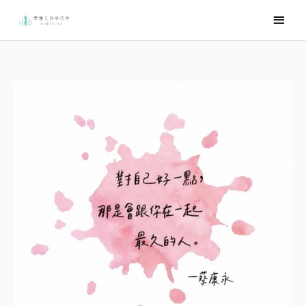
跳
主
至
要
主
選
要
內
單
容