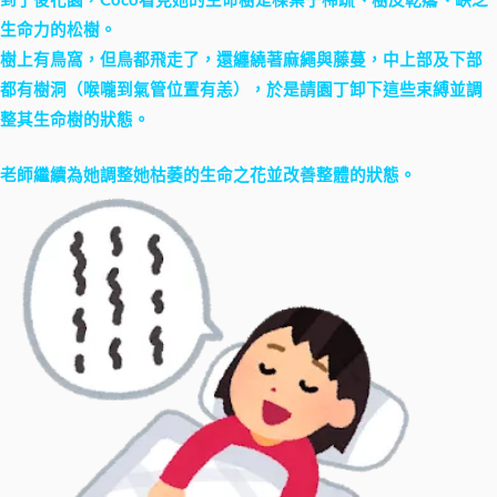
到了後花園，Coco看見她的生命樹是棵葉子稀疏、樹皮乾癟、缺乏
生命力的松樹。
樹上有鳥窩，但鳥都飛走了，還纏繞著麻繩與藤蔓，中上部及下部
都有樹洞（喉嚨到氣管位置有恙），於是請園丁卸下這些束縛並調
整其生命樹的狀態。
老師繼續為她調整她枯萎的生命之花並改善整體的狀態。