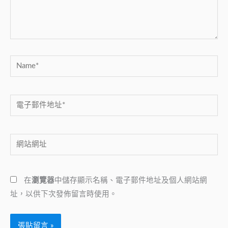
內
容...
Name*
電
子
郵
網
件
站
地
網
址
在
瀏覽器
中儲存顯示名稱、電子郵件地址及個人網站網
址
*
址，以供下次發佈留言時使用。