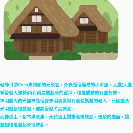
老師引領Coco來到她的元辰宮，外表是個簡易的小木屋，大廳(大廳
掌管個人運勢)內有兩扇關起來的窗戶，環境髒髒的有些灰塵。
神明廳內的守護神是個身穿明初道袍有著長鬍鬚的老人，元辰燈及
光明燈都很微弱，便請管家將其調亮。
而神桌上下都布滿灰塵，天花板上還掛著蜘蛛絲，斑駁的牆面，讓
整個環境看起來很髒亂。