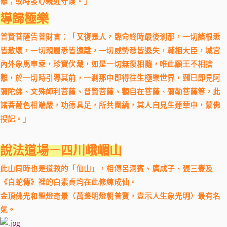
離；或時發心親近守護。」
導歸極樂
普賢菩薩告善財言：「又復是人，臨命終時最後剎那，一切諸根悉
皆散壞，一切親屬悉皆遠離，一切威勢悉皆退失，輔相大臣，城宮
內外象馬車乘，珍寶伏藏，如是一切無復相隨，唯此願王不相捨
離，於一切時引導其前，一剎那中即得往生極樂世界，到已即見阿
彌陀佛、文殊師利菩薩、普賢菩薩、觀自在菩薩、彌勒菩薩等，此
諸菩薩色相端嚴，功德具足，所共圍繞，其人自見生蓮華中，蒙佛
授記。」
說法道場－四川峨嵋山
此山同時也是道教的「仙山」，相傳呂洞賓、廣成子、張三豐及
《白蛇傳》裡的白素貞均在此修練成仙。
金頂佛光和聖燈奇景（萬盞明燈朝普賢，豈示人生象光明）最有名
氣。