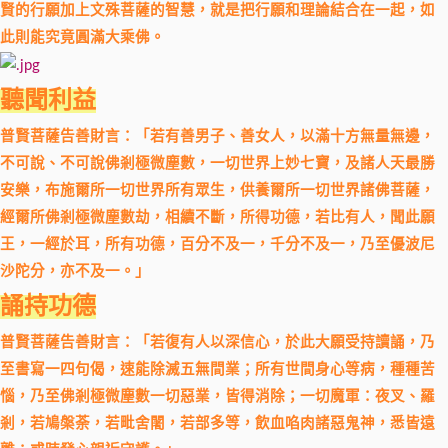
賢的行願加上文殊菩薩的智慧，就是把行願和理論結合在一起，如
此則能究竟圓滿大乘佛。
聽聞利益
普賢菩薩告善財言：「若有善男子、善女人，以滿十方無量無邊，
不可說、不可說佛剎極微塵數，一切世界上妙七寶，及諸人天最勝
安樂，布施爾所一切世界所有眾生，供養爾所一切世界諸佛菩薩，
經爾所佛剎極微塵數劫，相續不斷，所得功德，若比有人，聞此願
王，一經於耳，所有功德，百分不及一，千分不及一，乃至優波尼
沙陀分，亦不及一。」
誦持功德
普賢菩薩告善財言：「若復有人以深信心，於此大願受持讀誦，乃
至書寫一四句偈，速能除滅五無間業；所有世間身心等病，種種苦
惱，乃至佛剎極微塵數一切惡業，皆得消除；一切魔軍：夜叉、羅
剎，若鳩槃荼，若毗舍闍，若部多等，飲血啗肉諸惡鬼神，悉皆遠