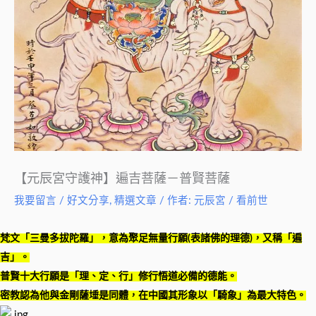
【元辰宮守護神】遍吉菩薩－普賢菩薩
我要留言
/
好文分享
,
精選文章
/ 作者:
元辰宮 / 看前世
梵文「三曼多拔陀羅」，意為聚足無量行願(表諸佛的理德)，又稱「遍
吉」。
普賢十大行願是「理、定、行」修行悟道必備的德能。
密教認為他與金剛薩埵是同體，在中國其形象以「騎象」為最大特色。