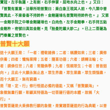
寶冠，左手執蓮，上有劍，右手伸掌，屈地水向上也。 』又曰：
『普賢有重重，法華所明普賢曰：乘白象王現其人前，今八葉中普
賢異此，不乘香香不持鈴杵，金剛薩埵名普賢時持鈴杵也。 』 又第
一金剛手院之中尊金剛薩埵也。白肉色，左手金剛拳，右手持五鈷
金剛杵，密號曰真如金剛。見『胎曼陀羅大鈔二』。已上二菩薩為
門眷屬之普賢也。
普賢十大願
這十大願王是：「一者：禮敬諸佛；二者：稱讚如來；三者：廣修
供養；四者：懺悔業障；五者：隨喜功德；六者：請轉法輪；七
者：請佛住世；八者：常隨佛學；九者：恆順眾生；十者：普皆迴
向。」且此十大願永無止息，眾生界盡，眾生業盡，眾生煩惱盡，
而十大願王，無有窮盡。
是「理、定、行」修行悟道必備的德能，又稱「普賢願海」。
象徵無量行願，彰顯其特德為一切菩薩行德的本體，故稱「大
行」。
普賢菩薩是大乘佛教行願的象徵，是實踐菩薩道的行為典範，以普