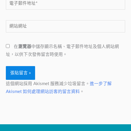
電
子
郵
網
件
站
地
網
址
在
瀏覽器
中儲存顯示名稱、電子郵件地址及個人網站網
址
*
址，以供下次發佈留言時使用。
這個網站採用 Akismet 服務減少垃圾留言。
進一步了解
Akismet 如何處理網站訪客的留言資料
。