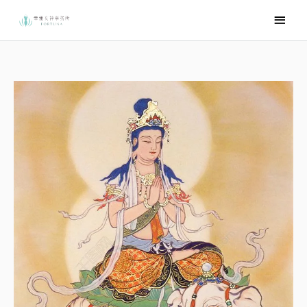
跳
主
至
要
主
選
要
內
單
容