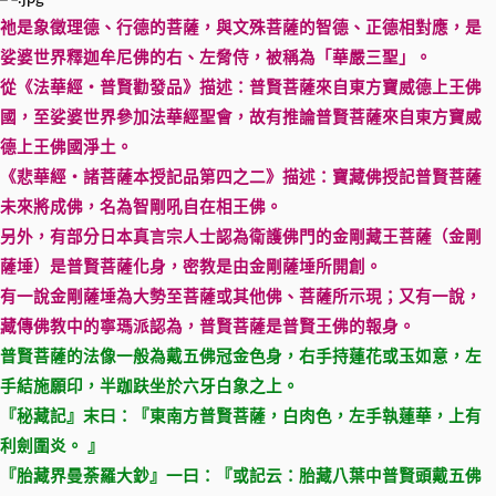
祂是象徵理德、行德的菩薩，與文殊菩薩的智德、正德相對應，是
娑婆世界釋迦牟尼佛的右、左脅侍，被稱為「華嚴三聖」。
從《法華經・普賢勸發品》描述：普賢菩薩來自東方寶威德上王佛
國，至娑婆世界參加法華經聖會，故有推論普賢菩薩來自東方寶威
德上王佛國淨土。
《悲華經・諸菩薩本授記品第四之二》描述：寶藏佛授記普賢菩薩
未來將成佛，名為智剛吼自在相王佛。
另外，有部分日本真言宗人士認為衛護佛門的金剛藏王菩薩（金剛
薩埵）是普賢菩薩化身，密教是由金剛薩埵所開創。
有一說金剛薩埵為大勢至菩薩或其他佛、菩薩所示現；又有一說，
藏傳佛教中的寧瑪派認為，普賢菩薩是普賢王佛的報身。
普賢菩薩的法像一般為戴五佛冠金色身，右手持蓮花或玉如意，左
手結施願印，半跏趺坐於六牙白象之上。
『秘藏記』末曰：『東南方普賢菩薩，白肉色，左手執蓮華，上有
利劍圍炎。 』
『胎藏界曼荼羅大鈔』一曰：『或記云：胎藏八葉中普賢頭戴五佛