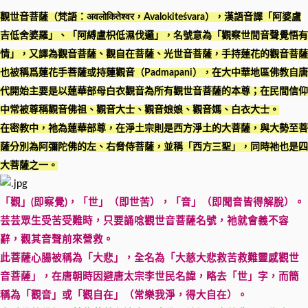
觀世音菩薩（梵語：अवलोकितेश्वर，Avalokiteśvara），漢語音譯「阿婆盧
吉低舍婆羅」、「阿縛盧枳低濕伐邏」，名號意為「觀察世間音聲覺悟有
情」，又譯為觀音菩薩、觀自在菩薩、光世音菩薩，手持蓮花的觀音菩薩
也被稱爲蓮花手菩薩或持蓮觀音（Padmapani），在大中華地區佛教自唐
代開始主要是以蓮華部母白衣觀音為所有觀世音菩薩的本尊；在民間信仰
中常被尊稱觀音佛祖、觀音大士、觀音娘娘、觀音媽、白衣大士。
在密教中，祂為蓮華部尊，在淨土宗則是西方淨土的大菩薩，與大勢至菩
薩分別為阿彌陀佛的左、右脅侍菩薩，並稱「西方三聖」，同時祂也是四
大菩薩之一。
「觀」(即察覺)，「世」（即世苦），「音」（即聞音皆得解脫）。
芸芸眾生受苦受難時，只要誦唸觀世音菩薩名號，祂就會義不容
辭，觀其音聲前來營救。
此菩薩心腸被稱為「大悲」，全名為「大慈大悲救苦救難靈感觀世
音菩薩」，在唐朝時因避唐太宗李世民名諱，略去「世」字，而簡
稱為「觀音」或「觀自在」（常樂我淨，得大自在）。