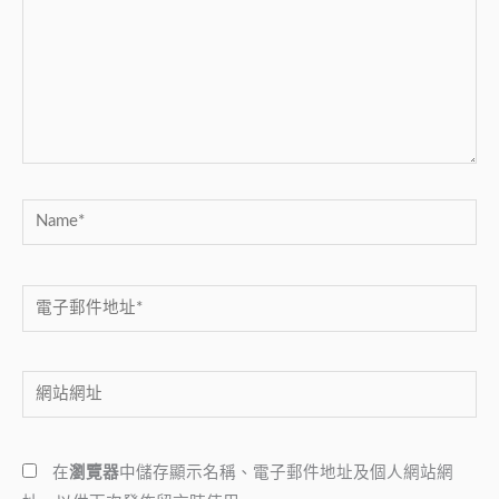
裡
輸
入
內
容...
Name*
電
子
郵
網
件
站
地
網
址
在
瀏覽器
中儲存顯示名稱、電子郵件地址及個人網站網
址
*