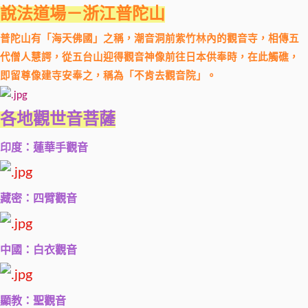
說法道場－浙江普陀山
普陀山有「海天佛國」之稱，潮音洞前紫竹林內的觀音寺，相傳五
代僧人慧諤，從五台山迎得觀音神像前往日本供奉時，在此觸礁，
即留尊像建寺安奉之，稱為「不肯去觀音院」。
各地觀世音菩薩
印度：蓮華手觀音
藏密：四臂觀音
中國：白衣觀音
顯教：聖觀音