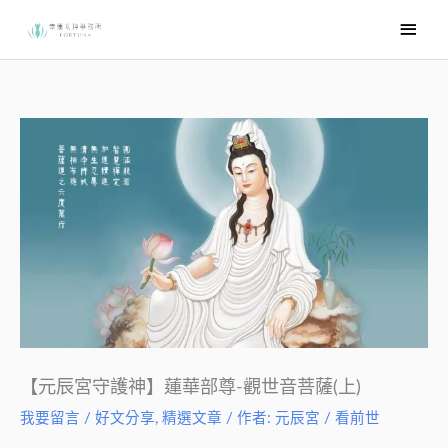
跳
主
至
要
主
選
要
內
單
容
【元辰宮守護神】蓮華部尊-觀世音菩薩(上)
我要留言
/
好文分享
,
精選文章
/ 作者:
元辰宮 / 看前世