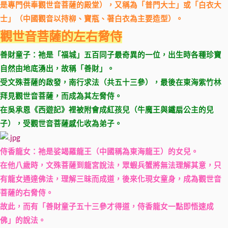
是專門供奉觀世音菩薩的殿堂），又稱為「普門大士」或「白衣大
士」（中國觀音以持柳、寶瓶、著白衣為主要造型）。
觀世音菩薩的左右脅侍
善財童子：祂是「福城」五百同子最奇異的一位，出生時各種珍寶
自然由地底湧出，故稱「善財」。
受文殊菩薩的啟發，南行求法（共五十三參），最後在東海紫竹林
拜見觀世音菩薩，而成為其左脅侍。
在吳承恩《西遊記》裡被附會成紅孩兒（牛魔王與鐵扇公主的兒
子），受觀世音菩薩感化收為弟子。
侍香龍女：祂是娑竭羅龍王（中國稱為東海龍王）的女兒。
在他八歲時，文殊菩薩到龍宮說法，眾蝦兵蟹將無法理解其意，只
有龍女通達佛法，理解三昧而成道，後來化現女童身，成為觀世音
菩薩的右脅侍。
故此，而有「善財童子五十三參才得道，侍香龍女一點即悟速成
佛」的說法。