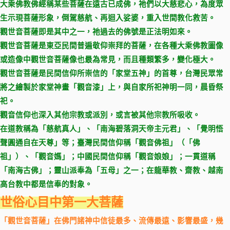
大乘佛教佛經稱某些菩薩在遠古已成佛，祂們以大慈悲心，為度眾
生示現菩薩形象，倒駕慈航、再迴入娑婆，重入世間教化救苦。
觀世音菩薩即是其中之一，祂過去的佛號是正法明如來。
觀世音菩薩是東亞民間普遍敬仰崇拜的菩薩，在各種大乘佛教圖像
或造像中觀世音菩薩像也最為常見，而且種類繁多，變化極大。
觀世音菩薩是民間信仰所崇信的「家堂五神」的首尊，台灣民眾常
將之繪製於家堂神畫「觀音漆」上，與自家所祀神明一同，晨昏祭
祀。
觀音信仰也深入其他宗教或派別，或言被其他宗教所吸收。
在道教稱為「慈航真人」、「南海碧落洞天帝主元君」、「覺明悟
聲圓通自在天尊」等；臺灣民間信仰稱「觀音佛祖」（「佛
祖」）、「觀音媽」；中國民間信仰稱「觀音娘娘」；一貫道稱
「南海古佛」；靈山派奉為「五母」之一；在龍華教、齋教、越南
高台教中都是信奉的對象。
世俗心目中第一大菩薩
「觀世音菩薩」在佛門諸神中信徒最多、流傳最遠、影響最盛，幾