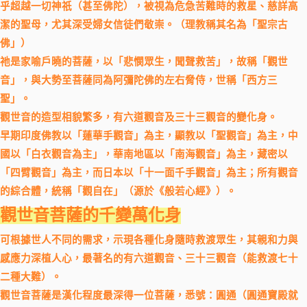
乎超越一切神祇（甚至佛陀），被視為危急苦難時的救星、慈詳高
潔的聖母，尤其深受婦女信徒們敬崇。（理教稱其名為「聖宗古
佛」）
祂是家喻戶曉的菩薩，以「悲憫眾生，聞聲救苦」，故稱「觀世
音」，與大勢至菩薩同為阿彌陀佛的左右脅侍，世稱「西方三
聖」。
觀世音的造型相貌繁多，有六道觀音及三十三觀音的變化身。
早期印度佛教以「蓮華手觀音」為主，顯教以「聖觀音」為主，中
國以「白衣觀音為主」，華南地區以「南海觀音」為主，藏密以
「四臂觀音」為主，而日本以「十一面千手觀音」為主；所有觀音
的綜合體，統稱「觀自在」（源於《般若心經》）。
觀世音菩薩的千變萬化身
可根據世人不同的需求，示現各種化身隨時救渡眾生，其親和力與
感應力深植人心，最著名的有六道觀音、三十三觀音（能救渡七十
二種大難）。
觀世音菩薩是漢化程度最深得一位菩薩，悉號：圓通（圓通寶殿就