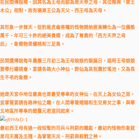
在民間傳說裡，因其名為王母而認為是天帝之母，其位階與「東王
木公」相對，故有稱東王公為天父、西王母為天母。
其形象一步登天，從豹尾虎齒善嘯的怪物開始逐漸轉化為一位儀態
萬千、年可三十許的絕美貴婦，成為了尊貴的「西方天界之母
后」，象徵物是蟠桃和三足鳥。
民間還傳說每年農曆三月初三為王母娘娘的聖誕日，屆時王母娘娘
要舉行蟠桃會，宴請各路大小神仙，群仙為其祝壽於瑤池，又為長
生不老的象徵。
她是天宮中地位最高也是最受尊奉的女神仙，在天上為女仙之首，
並掌管宴請各路神仙之職，在人間專管婚姻和生兒育女之事，與華
北地區所尊奉的碧霞元君混同起來。
最初西王母有過一段短暫的司兵斗刑罰的職能，最初的怪物形象就
是司天厲及五殘，為掌管天災、刑罰與殺戮之神。