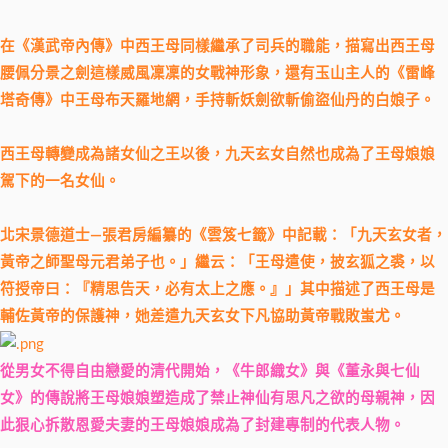
在《漢武帝內傳》中西王母同樣繼承了司兵的職能，描寫出西王母
腰佩分景之劍這樣威風凜凜的女戰神形象，還有玉山主人的《雷峰
塔奇傳》中王母布天羅地網，手持斬妖劍欲斬偷盜仙丹的白娘子。
西王母轉變成為諸女仙之王以後，九天玄女自然也成為了王母娘娘
駕下的一名女仙。
北宋景德道士—張君房編纂的《雲笈七籤》中記載：「九天玄女者，
黃帝之師聖母元君弟子也。」繼云：「王母遣使，披玄狐之裘，以
符授帝曰：『精思告天，必有太上之應。』」其中描述了西王母是
輔佐黃帝的保護神，她差遣九天玄女下凡協助黃帝戰敗蚩尤。
從男女不得自由戀愛的清代開始，《牛郎織女》與《董永與七仙
女》的傳說將王母娘娘塑造成了禁止神仙有思凡之欲的母親神，因
此狠心拆散恩愛夫妻的王母娘娘成為了封建專制的代表人物。