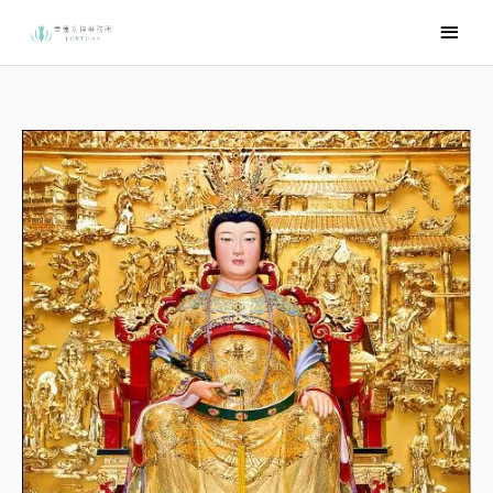
跳
主
至
要
主
選
要
內
單
容