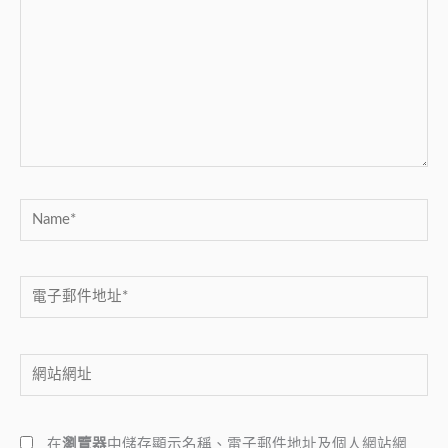
裡
輸
入
內
容...
Name*
電
子
郵
網
件
站
地
網
址
在
瀏覽器
中儲存顯示名稱、電子郵件地址及個人網站網
址