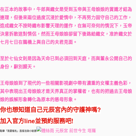
在正本的故事中，牛郎與織女是受到玉帝與王母娘娘的賞識才結為
連理，但後來兩位過度沉浸於愛情中，不再努力固守自己的工作，
造成織女不按時織布影響天理的運作，在無可奈何的情況下，玉帝
決意拆散這對情侶，然而王母娘娘卻留下後路給織女，准許織女於
七月七日在鵲橋上與自己的夫君見面。
至於七仙女則是因為天命已到必須回到天庭，而與董永公開自己的
身份，辭別歸天。
王母娘娘到了現代的一些相關影視劇中帶有濃重的女權主義色彩，
其中表現出王母娘娘才是天界真正的掌權者，也有的把過去王母娘
娘的誤解形象轉化為原本的慈母形象。
你也想知道自己元辰宮內的守護神嗎?
加入官方line並預約服務吧!
點擊「我要報名」直接洽詢小秘書