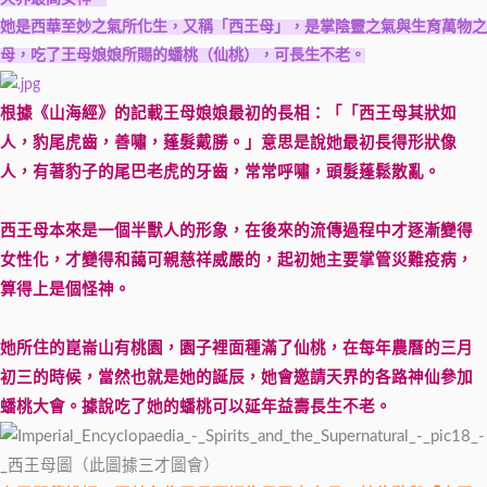
她是西華至妙之氣所化生，又稱「西王母」，是掌陰靈之氣與生育萬物之
母，吃了王母娘娘所賜的蟠桃（仙桃），可長生不老。
根據《山海經》的記載王母娘娘最初的長相：「「西王母其狀如
人，豹尾虎齒，善嘯，蓬髮戴勝。」意思是說她最初長得形狀像
人，有著豹子的尾巴老虎的牙齒，常常呼嘯，頭髮蓬鬆散亂。
西王母本來是一個半獸人的形象，在後來的流傳過程中才逐漸變得
女性化，才變得和藹可親慈祥威嚴的，起初她主要掌管災難疫病，
算得上是個怪神。
她所住的崑崙山有桃園，園子裡面種滿了仙桃，在每年農曆的三月
初三的時候，當然也就是她的誕辰，她會邀請天界的各路神仙參加
蟠桃大會。據說吃了她的蟠桃可以延年益壽長生不老。