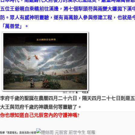
五位王爺親自乘轎前往溪邊，將七個犁頭符與兩變大鑼拋下溪
防。眾人有感神明靈驗，遂有兩萬餘人參與修建工程，也就是
「萬善堂」。
李府千歲的聖誕在農曆四月二十六日，隔天四月二十七日則是五
大王與范府千歲的神蹟是何等靈驗了。
你也想知道自己元辰宮內的守護神嗎?
點擊「我要報名」直接洽詢小秘書