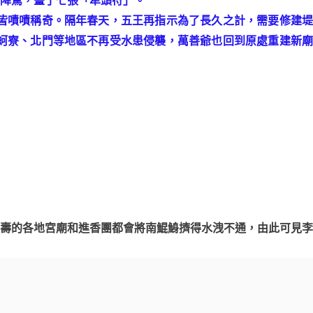
皆嘖嘖稱奇。隔年春天，五王再指示為了長久之計，需要修建堤
蚵寮、北門等地區不再受水患侵襲，萬善爺也回到原處重建新廟
壽的各地宮廟和進香團都會將南鯤鯓擠得水洩不通，由此可見李