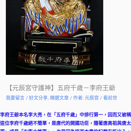
【元辰宮守護神】五府千歲－李府王爺
我要留言
/
好文分享
,
精選文章
/ 作者:
元辰宮 / 看前世
李府王爺本名李大亮，在「五府千歲」中排行第一，因而又被稱
這位李府千歲絕不簡單，是唐代的開國功臣，隨著唐高祖與唐太