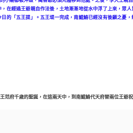
中，在經過王爺親自作法後，土地漸漸地從水中浮了上來，眾人
今日的「五王提」。五王堤一完成，南鯤鯓已經沒有後顧之憂，
王范府千歲的聖誕，在這兩天中，到南鯤鯓代天府替兩位王爺祝