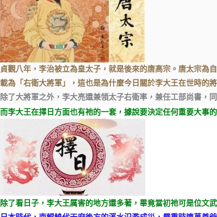
貞觀
八年，李治被立為皇太子，就是後來的唐高宗。唐太宗為自
載為「右衛大將軍」，這也是為什麼今日關於李大王在世時的將
除了大將軍之外，李大亮還兼領太子右衛率，兼任工部尚書，同
而李大王在擇日方面也有祂的一套，據說要決定任何重要大事的
除了看日子，李大王厲害的地方還多著，畢竟當初祂可是位文武
日本時代，南鯤鯓代天府後方的溪水氾濫成災，嚴重時連萬善爺