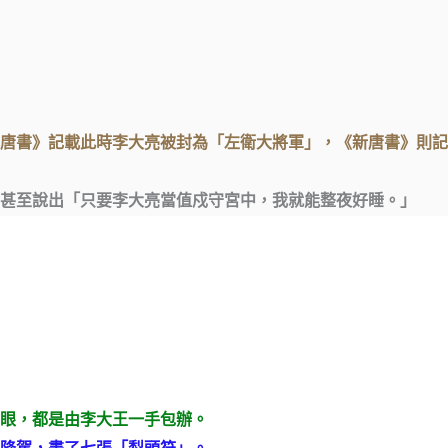
唐書》記載此時李大亮被封為「左衛大將軍」，《新唐書》則記
甚至說出「只要李大亮當值戍守宮中，我就能整夜好睡。」
眼，都是由李大王一手包辦。
降駕，畫了七張「犁頭符」。