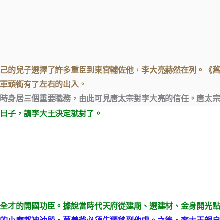
己的兒子選擇了許多重臣到東宮輔佐他，李大亮赫然在列。《舊
軍頭銜有了左右的出入。
時身居三個重要職務，由此可見唐太宗對李大亮的信任。唐太宗
日子，請李大王決定就對了。
全才的開國功臣。據說當時代天府從建廟、選建材、金身開光點
的小廟都被沖毀，萬善爺必須先遷移到他處。之後，李大王親自