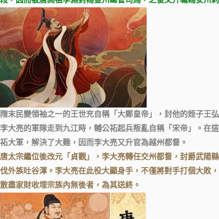
段，因而被唐高祖李淵封為金州總管司馬，之後又升職為安州刺
隋末民變領袖之一的王世充自稱「大鄭皇帝」，封他的姪子王弘
李大亮的軍隊走到九江時，輔公祏起兵叛亂自稱「宋帝」。在這
祏大軍，解決了大難，因而李大亮又升官為越州都督。
唐太宗繼位後改元「貞觀」，李大亮轉任交州都督，封爵武陽縣
伐外族吐谷渾。李大亮在此役大顯身手，不僅將對手打個大敗，
散盡家財收埋宗族內無後者，為其送終。