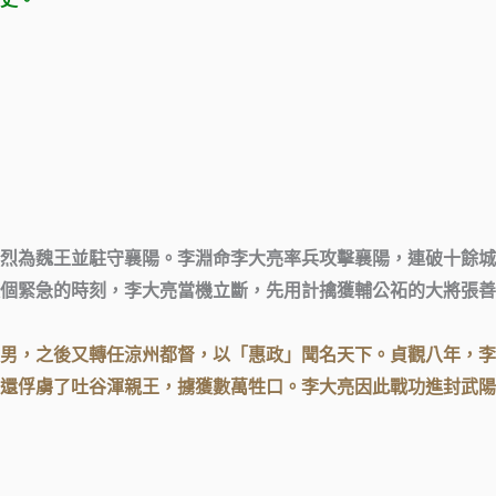
史。
烈為魏王並駐守襄陽。李淵命李大亮率兵攻擊襄陽，連破十餘城
個緊急的時刻，李大亮當機立斷，先用計擒獲輔公祏的大將張善
男，之後又轉任涼州都督，以「惠政」聞名天下。貞觀八年，李
還俘虜了吐谷渾親王，擄獲數萬牲口。李大亮因此戰功進封武陽