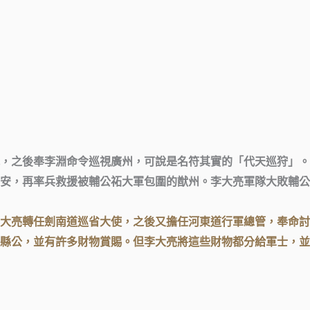
，之後奉李淵命令巡視廣州，可說是名符其實的「代天巡狩」。
安，再率兵救援被輔公祏大軍包圍的猷州。李大亮軍隊大敗輔公
大亮轉任劍南道巡省大使，之後又擔任河東道行軍總管，奉命討
縣公，並有許多財物賞賜。但李大亮將這些財物都分給軍士，並