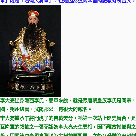
軍」或是「右衛大將軍」，也是因為這兩本書的記載有所出入。
李大亮出身隴西李氏，簡單來說，就是跟唐朝皇族李氏是同宗
國、朔州總管、武陽郡公，有很大的威名。
李大亮繼承了將門虎子的善戰天分，祂第一次站上歷史舞台，是
瓦崗軍的領袖之一張弼認為李大亮天生異相，因而釋放祂並與之