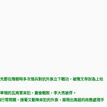
李充節在隋朝時多次領兵對抗外族立下戰功，被隋文帝封為上柱
率領的瓦崗軍來犯，最後戰敗，李大亮被俘。
橫行等問題，接著又勸降來犯的外族，展現出高超的政務處理手