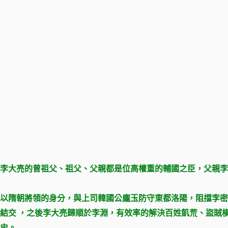
。李大亮的曾祖父、祖父、父親都是位高權重的輔國之臣，父親
以隋朝將領的身分，與上司韓國公龐玉防守東都洛陽，阻擋李密
結交 ，之後李大亮歸順於李淵，有效率的解決百姓飢荒、盜賊