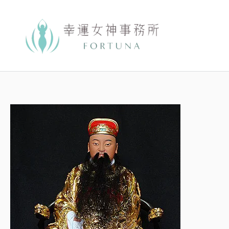
跳
至
主
要
內
容