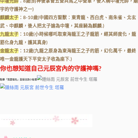
中壇元帥
：8歲(封神後掌管五營兵馬之中營軍，後人稱中壇元帥，廟
宇的守護神之一)
麒麟太子
：8-10歲(中國四方聖獸：東青龍、西白虎、南朱雀、北玄
武、中麒麟，後人把太子諭為中壇，其座騎為麒麟.)
九龍太子
：10歲(小時候哪吒取東海龍王之子龍筋，經其師度化，龍
筋化身九龍，護其真身)
金龍太子
：12歲(九龍之原身為東海龍王之子的筋，幻化萬千，最終
唯一金龍護天下平安太子收為座下.)
你也想知道自己元辰宮內的守護神嗎?
點擊「我要報名」直接洽詢小秘書