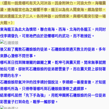
（還有一說是哪吒有天入河沐浴，因身附神力，河浪大作，海嘯震
盪，連海龍宮也為之蝦蟹不寧，龍王以為有人鬧東海，頗為發怒，
就派遣龍王太子三人，各持神器，凶悍趕來，與哪吒衝突引發一場
大戰。）
東海龍王為此大為憤怒，聯合南海、西海、北海的各龍王，共同討
伐李靖復仇，可是祂們由於恐懼哪吒的武功，而不敢接近。
後又殺了魔教石磯娘娘的徒弟。石磯娘娘是通天教主的徒弟，多年
來靜心潛修不問世事。
哪吒某日找到陳塘關的鎮關之寶，乾坤弓與震天箭，閒來無事就開
始玩弓箭，卻射死石磯娘娘的徒弟碧雲童子，而在震天箭上卻刻著
李靖的名字。
石磯娘娘怒氣沖沖的找李靖討個說法，李靖經一番搜查後，才知道
是哪吒所為，只得帶著哪吒到石磯娘娘潛修之處請罪。
結果哪吒居然「先下手為強」，用乾坤圈將石磯娘娘的另一位徒弟
彩雲童子打到命危，戰爭一觸即發。