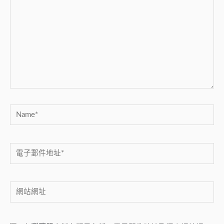
這
裡
輸
入
內
容...
Name*
電
子
郵
網
件
站
地
網
址