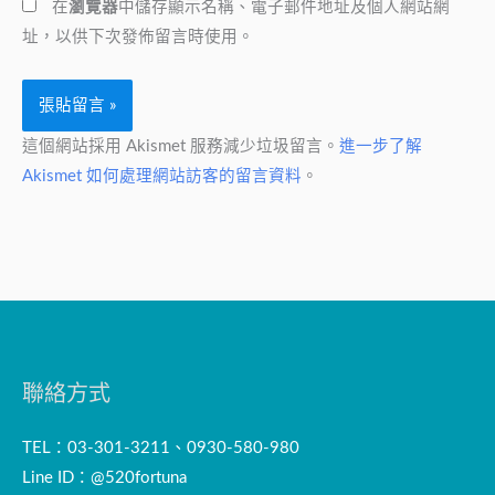
在
瀏覽器
中儲存顯示名稱、電子郵件地址及個人網站網
址
*
址，以供下次發佈留言時使用。
這個網站採用 Akismet 服務減少垃圾留言。
進一步了解
Akismet 如何處理網站訪客的留言資料
。
聯絡方式
TEL：03-301-3211、0930-580-980
Line ID：@520fortuna