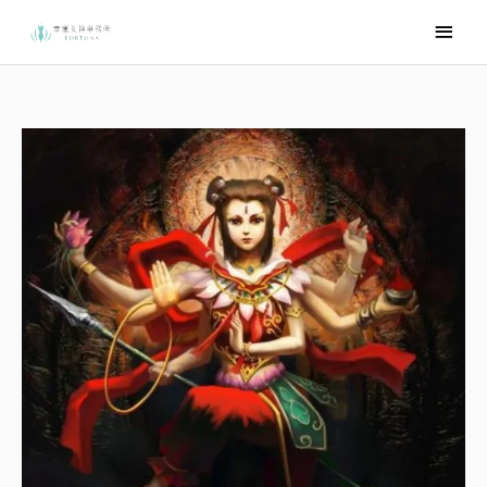
跳
主
至
要
主
選
要
內
單
容