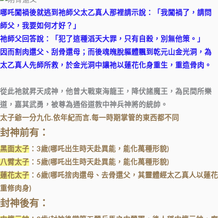
哪吒闖禍後就逃到祂師父太乙真人那裡請示說：「我闖禍了，請問
師父，我要如何才好？」
祂師父回答說：「犯了這種滔天大罪，只有自殺，別無他策。」
因而割肉還父、刮骨還母；而後魂魄脫軀體飄到乾元山金光洞，為
太乙真人先師所救，於金光洞中讓祂以蓮花化身重生，重造骨肉。
從此祂就昇天成神，他曾大戰東海龍王，降伏諸魔王，為民間所樂
道，嘉其武勇，被尊為通俗道教中神兵神將的統帥。
太子爺一分九化.依年紀而言.每一時期掌管的東西都不同
封神前有：
黑面太子
：3歲(哪吒出生時天赴異能，能化萬種形貌)
八臂太子
：5歲(哪吒出生時天赴異能，能化萬種形貌)
蓮花太子
：6歲(哪吒捨肉還母、去骨還父，其靈體經太乙真人以蓮花
重修肉身)
封神後有：