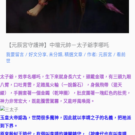
【元辰宮守護神】中壇元帥－太子爺李哪吒
我要留言
/
好文分享
,
未分類
,
精選文章
/ 作者:
元辰宮 / 看前
世
太子爺，姓李名哪吒，生下來就身長六丈，頭戴金環，有三頭九眼
八臂，口吐青雲，足踏風火輪（一說
磐石），身佩飛帶（混天
綾），手腕套著一個金鐲（乾坤圈），肚皮圍著一塊紅色的肚兜，
神力非常宏
大，既能騰雲駕霧，又能呼風喚雨。
玉皇大帝認為，世間很多魔神，因此就以李靖之子的名義，把祂派
到下界。
原來殷紂王時代，有個叫李靖的塘關鎮守，（按唐代也有叫李靖