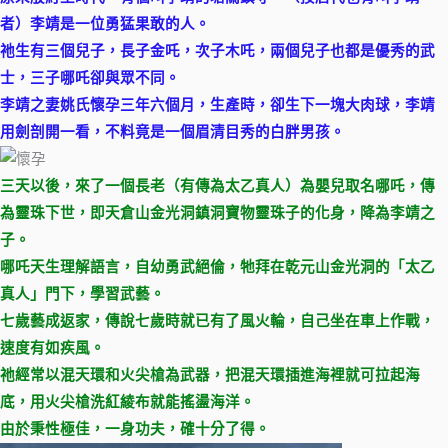
者）李靖是一位勇猛果敢的人。
祂生有三個兒子，長子金吒，次子木吒，兩個兒子也都是優秀的武
士，三子哪吒卻與眾不同。
李靖之妻姚氏懷孕三年六個月，生產時，卻生下一塊大肉球，李靖
用劍剖開一看，不料竟是一個眉清目秀的白胖男孩。
三天以後，來了一個長老（有傳為太乙真人）為嬰兒取名哪吒，傳
為靈珠下世，即天倉山金光洞鎮洞寶物靈珠子的化身，降為李靖之
子。
哪吒天生理解語言，自幼勇武絕倫，牠拜在乾元山金光洞的「太乙
真人」門下，學習武藝。
七歲藝成返家，傳說七歲時就已有了風火輪，自己坐在車上作戰，
速度有如疾風。
祂經常以混天環和火尖槍為武器，把混天環插進海裡就可拉起海
底，用火尖槍洗紅綾布就能搖盪海洋。
由於秉性極佳，一身功夫，確十分了得。