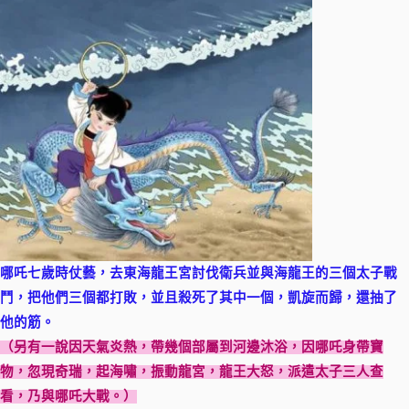
哪吒七歲時仗藝，去東海龍王宮討伐衛兵並與海龍王的三個太子戰
鬥，把他們三個都打敗，並且殺死了其中一個，凱旋而歸，還抽了
他的筋。
（另有一說因天氣炎熱，帶幾個部屬到河邊沐浴，因哪吒身帶寶
物，忽現奇瑞，起海嘯，振動龍宮，龍王大怒，派遣太子三人查
看，乃與哪吒大戰。）