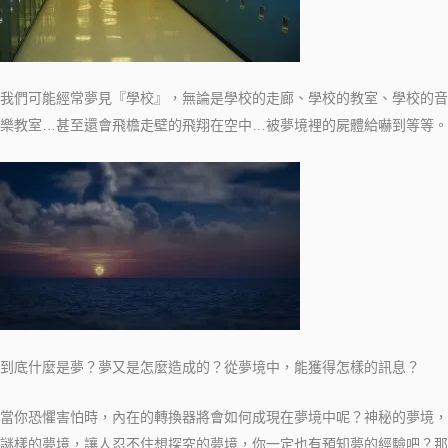
我們可能經常夢見『學校』，無論是學校的走廊、學校的教室、學校的音
樂教室…
甚至還會飛檐走壁的飛翔在空中…被夢境裡的屍體給嚇到等等。
到底什麼是夢？夢又是怎麼造成的？從夢境中，能獲得怎樣的訊息？
當你恐懼害怕時，內在的轉換器將會如何成現在夢境中呢？
神秘的夢境，
謎樣的夢境，讓人忍不住想探究的夢境，
你一定也有預知夢的經驗吧？
那