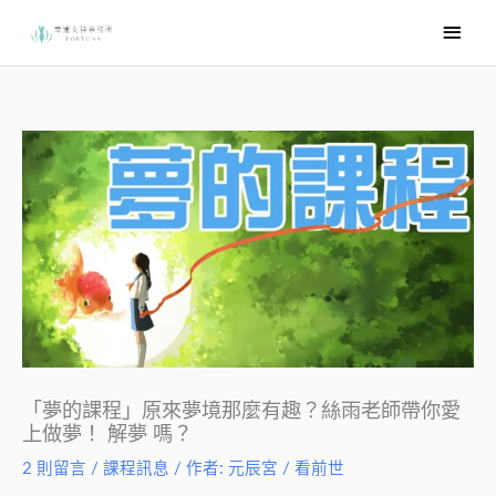
跳
主
至
要
主
選
要
內
單
容
「夢的課程」原來夢境那麼有趣？絲雨老師帶你愛
上做夢！ 解夢 嗎？
2 則留言
/
課程訊息
/ 作者:
元辰宮 / 看前世