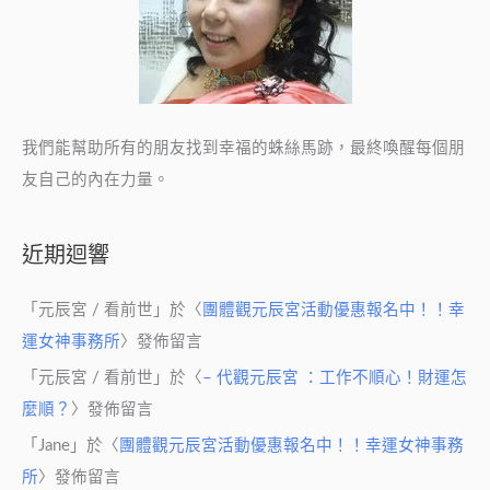
訴
你！
我們能幫助所有的朋友找到幸福的蛛絲馬跡，最終喚醒每個朋
友自己的內在力量。
近期迴響
「
元辰宮 / 看前世
」於〈
團體觀元辰宮活動優惠報名中！！幸
運女神事務所
〉發佈留言
「
元辰宮 / 看前世
」於〈
– 代觀元辰宮 ：工作不順心！財運怎
麼順？
〉發佈留言
「
Jane
」於〈
團體觀元辰宮活動優惠報名中！！幸運女神事務
所
〉發佈留言