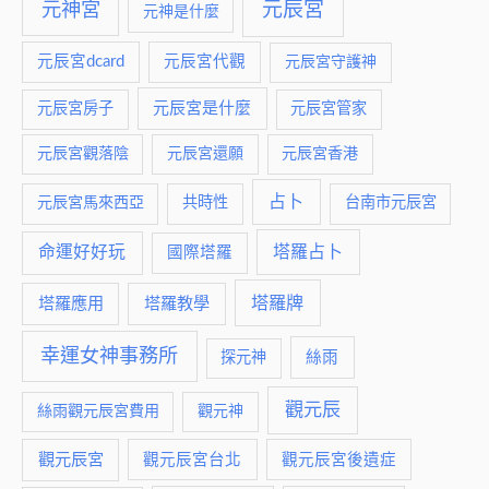
元神宮
元辰宮
元神是什麼
元辰宮dcard
元辰宮代觀
元辰宮守護神
元辰宮是什麼
元辰宮房子
元辰宮管家
元辰宮觀落陰
元辰宮還願
元辰宮香港
占卜
元辰宮馬來西亞
共時性
台南市元辰宮
命運好好玩
塔羅占卜
國際塔羅
塔羅牌
塔羅應用
塔羅教學
幸運女神事務所
絲雨
探元神
觀元辰
絲雨觀元辰宮費用
觀元神
觀元辰宮
觀元辰宮台北
觀元辰宮後遺症