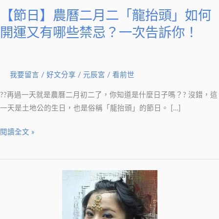
二
【節日】農曆二月二「龍抬頭」如何
「龍
抬
開運又有哪些禁忌？一次告訴你！
頭」
如
何
我要留言
/
好文分享
/
元辰宮 / 看前世
開
運
??再過一天就是農曆二月初二了，你知道是什麼日子嗎？? 沒錯，這
又
一天是土地公的生日，也是俗稱「龍抬頭」的節日。 […]
有
閱讀全文 »
哪
些
禁
忌？
一
次
告