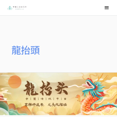
跳
主
至
要
主
選
要
內
單
容
龍抬頭
【節
日】
農
曆
二
月