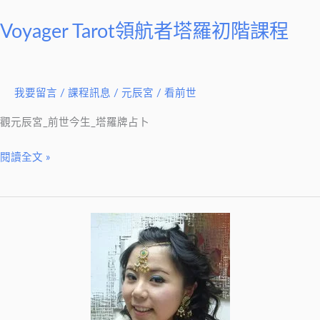
羅
初
Voyager Tarot領航者塔羅初階課程
階
課
程
我要留言
/
課程訊息
/
元辰宮 / 看前世
觀元辰宮_前世今生_塔羅牌占卜
閱讀全文 »