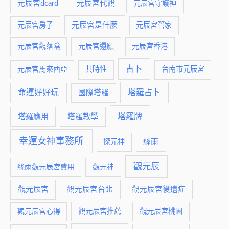
元辰宮dcard
元辰宮代觀
元辰宮守護神
元辰宮是什麼
元辰宮房子
元辰宮管家
元辰宮觀落陰
元辰宮還願
元辰宮香港
占卜
元辰宮馬來西亞
共時性
台南市元辰宮
命運好好玩
塔羅占卜
國際塔羅
塔羅牌
塔羅應用
塔羅教學
幸運女神事務所
絲雨
探元神
觀元辰
絲雨觀元辰宮費用
觀元神
觀元辰宮
觀元辰宮台北
觀元辰宮後遺症
觀元辰宮推薦
觀元辰宮桃園
觀元辰宮心得