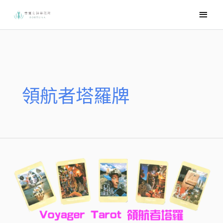
跳
主
至
要
主
選
要
內
單
容
領航者塔羅牌
Voyager
Tarot
領
航
者
塔