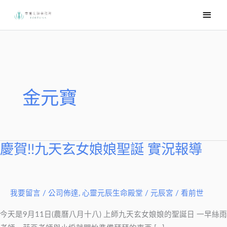
跳
主
至
要
主
選
要
內
單
容
金元寶
慶賀!!九天玄女娘娘聖誕 實況報導
慶
賀!!
九
天
我要留言
/
公司佈達
,
心靈元辰生命殿堂
/
元辰宮 / 看前世
玄
今天是9月11日(農曆八月十八) 上師九天玄女娘娘的聖誕日 一早絲雨
女