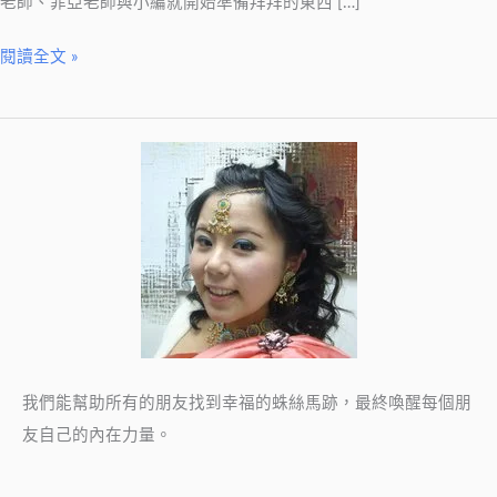
老師、菲亞老師與小編就開始準備拜拜的東西 […]
娘
娘
閱讀全文 »
聖
誕
實
況
報
導
我們能幫助所有的朋友找到幸福的蛛絲馬跡，最終喚醒每個朋
友自己的內在力量。