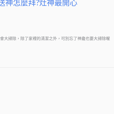
-送神怎麼拜?灶神最開心
定會大掃除，除了家裡的清潔之外，可別忘了神龕也要大掃除喔