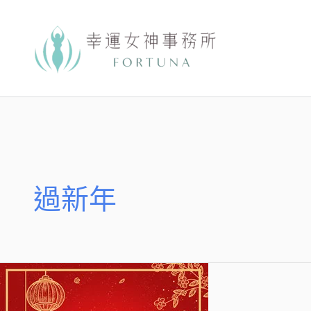
跳
至
主
要
內
容
過新年
【2020
銀