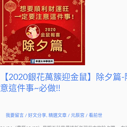
花
萬
簇
迎
金
鼠】
除
夕
篇-
除
【2020銀花萬簇迎金鼠】除夕篇
夕
意這件事~必做!!
必
做!
想
我要留言
/
好文分享
,
精選文章
/
元辰宮 / 看前世
要
順