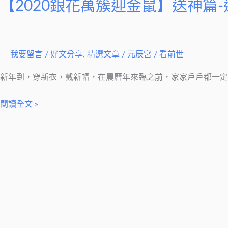
送
【2020銀花萬簇迎金鼠】送神篇
神
怎
麼
我要留言
/
好文分享
,
精選文章
/
元辰宮 / 看前世
拜?
灶
新年到，穿新衣，戴新帽，在農曆年來臨之前，家家戶戶都一
神
最
閱讀全文 »
開
心