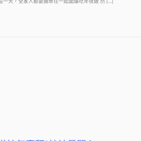
在這一天，全家人都要團聚在一起圍爐吃年夜飯 然 […]