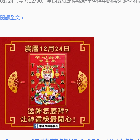
01/24（農曆12/30）星期五就是傳統新年習俗中的除夕囉～ 
利
財
閱讀全文 »
運
旺
【2020
一
銀
定
花
要
萬
注
簇
意
迎
這
金
件
鼠】
事
送
~
神
必
篇-
做!!