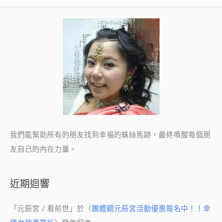
做
嗎?!
我們能幫助所有的朋友找到幸福的蛛絲馬跡，最終喚醒每個朋
友自己的內在力量。
近期迴響
「
元辰宮 / 看前世
」於〈
團體觀元辰宮活動優惠報名中！！幸