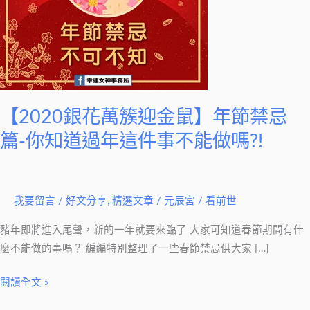
金
鼠】
年
節
禁
忌
【2020銀花萬簇迎金鼠】年節禁忌
篇-
你
篇-你知道過年這件事不能做嗎?!
知
道
過
我要留言
/
好文分享
,
精選文章
/
元辰宮 / 看前世
年
這
豬年即將進入尾聲，新的一年就要來臨了 大家可知道春節期間有什
件
麼不能做的事嗎？ 編編特別整理了一些春節禁忌供大家 […]
事
閱讀全文 »
不
能