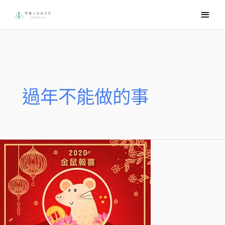
跳
主
至
要
主
選
要
內
單
容
過年不能做的事
【2020
銀
花
萬
簇
迎