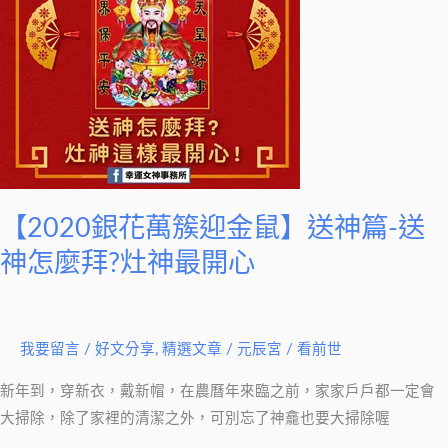
簇
迎
金
鼠】
送
神
篇-
送
【2020銀花萬簇迎金鼠】送神篇-送
神
怎
神怎麼拜?灶神最開心
麼
拜?
灶
我要留言
/
好文分享
,
精選文章
/
元辰宮 / 看前世
神
最
新年到，穿新衣，戴新帽，在農曆年來臨之前，家家戶戶都一定會
開
大掃除，除了家裡的清潔之外，可別忘了神龕也要大掃除喔
心