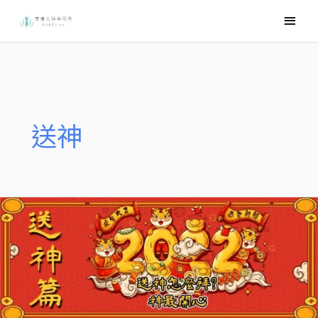
跳
主
至
要
主
選
要
內
單
容
送神
【2022
福
虎
生
風
來