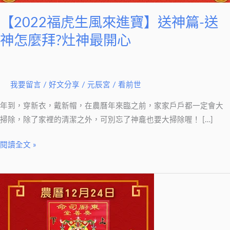
進
寶】
【2022福虎生風來進寶】送神篇-送
送
神怎麼拜?灶神最開心
神
篇-
送
我要留言
/
好文分享
/
元辰宮 / 看前世
神
怎
年到，穿新衣，戴新帽，在農曆年來臨之前，家家戶戶都一定會大
麼
掃除，除了家裡的清潔之外，可別忘了神龕也要大掃除喔！ […]
拜?
灶
閱讀全文 »
神
最
【2020
開
銀
心
花
萬