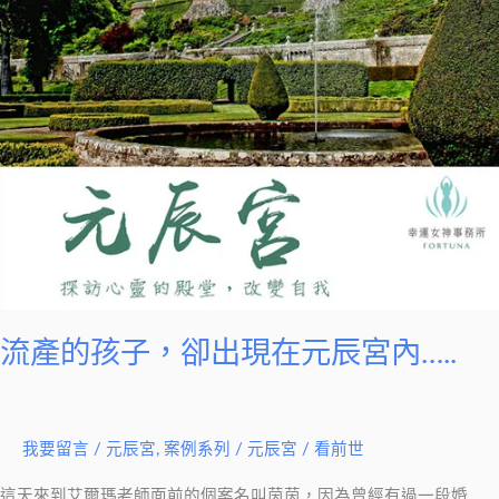
出
現
在
元
辰
宮
內…..
流產的孩子，卻出現在元辰宮內…..
我要留言
/
元辰宮
,
案例系列
/
元辰宮 / 看前世
這天來到艾爾瑪老師面前的個案名叫茵茵，因為曾經有過一段婚