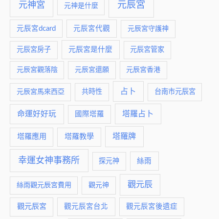
元神宮
元辰宮
元神是什麼
元辰宮dcard
元辰宮代觀
元辰宮守護神
元辰宮是什麼
元辰宮房子
元辰宮管家
元辰宮觀落陰
元辰宮還願
元辰宮香港
占卜
元辰宮馬來西亞
共時性
台南市元辰宮
命運好好玩
塔羅占卜
國際塔羅
塔羅牌
塔羅應用
塔羅教學
幸運女神事務所
絲雨
探元神
觀元辰
絲雨觀元辰宮費用
觀元神
觀元辰宮
觀元辰宮台北
觀元辰宮後遺症