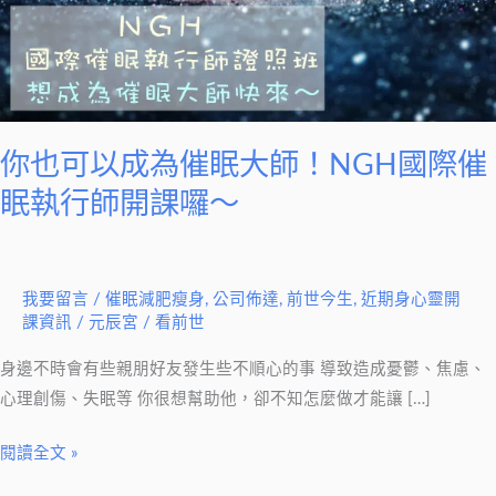
催
眠
大
師！
NGH
國
你也可以成為催眠大師！NGH國際催
際
眠執行師開課囉～
催
眠
執
我要留言
/
催眠減肥瘦身
,
公司佈達
,
前世今生
,
近期身心靈開
行
課資訊
/
元辰宮 / 看前世
師
開
身邊不時會有些親朋好友發生些不順心的事 導致造成憂鬱、焦慮、
課
心理創傷、失眠等 你很想幫助他，卻不知怎麼做才能讓 […]
囉
閱讀全文 »
～