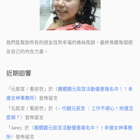
證
照
班
(熱
情
我們能幫助所有的朋友找到幸福的蛛絲馬跡，最終喚醒每個朋
招
友自己的內在力量。
生
中)
近期迴響
「
元辰宮 / 看前世
」於〈
團體觀元辰宮活動優惠報名中！！幸
運女神事務所
〉發佈留言
「
元辰宮 / 看前世
」於〈
– 代觀元辰宮 ：工作不順心！財運怎
麼順？
〉發佈留言
「
Jane
」於〈
團體觀元辰宮活動優惠報名中！！幸運女神事務
所
〉發佈留言