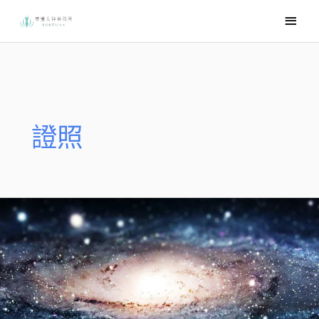
跳
主
至
要
主
選
要
內
單
容
證照
你
也
可
以
成
為