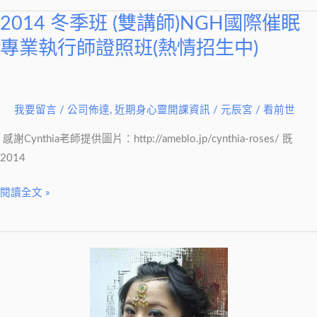
2014 冬季班 (雙講師)NGH國際催眠
2014
冬
專業執行師證照班(熱情招生中)
季
班
(雙
我要留言
/
公司佈達
,
近期身心靈開課資訊
/
元辰宮 / 看前世
講
師)NGH
感謝Cynthia老師提供圖片：http://ameblo.jp/cynthia-roses/ 既
國
2014
際
催
閱讀全文 »
眠
專
業
執
行
師