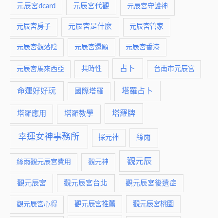
元辰宮dcard
元辰宮代觀
元辰宮守護神
元辰宮是什麼
元辰宮房子
元辰宮管家
元辰宮觀落陰
元辰宮還願
元辰宮香港
占卜
元辰宮馬來西亞
共時性
台南市元辰宮
命運好好玩
塔羅占卜
國際塔羅
塔羅牌
塔羅應用
塔羅教學
幸運女神事務所
絲雨
探元神
觀元辰
絲雨觀元辰宮費用
觀元神
觀元辰宮
觀元辰宮台北
觀元辰宮後遺症
觀元辰宮推薦
觀元辰宮桃園
觀元辰宮心得