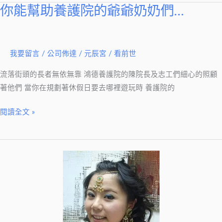
動
你能幫助養護院的爺爺奶奶們…
你
感
能
謝
幫
您
助
我要留言
/
公司佈達
/
元辰宮 / 看前世
的
養
愛
流落街頭的長者無依無靠 鴻德養護院的陳院長及志工們細心的照顧
護
心
著他們 當你在規劃著休假日要去哪裡遊玩時 養護院的
院
的
閱讀全文 »
爺
爺
奶
奶
們…