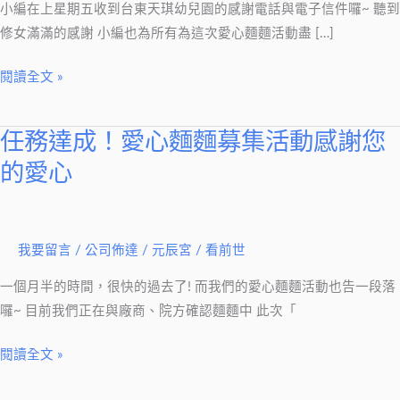
小
小編在上星期五收到台東天琪幼兒園的感謝電話與電子信件囉~ 聽到
朋
修女滿滿的感謝 小編也為所有為這次愛心麵麵活動盡 […]
友
們
閱讀全文 »
收
到
任務達成！愛心麵麵募集活動感謝您
任
滿
務
的愛心
滿
達
的
成！
愛
愛
心
我要留言
/
公司佈達
/
元辰宮 / 看前世
心
囉
麵
一個月半的時間，很快的過去了! 而我們的愛心麵麵活動也告一段落
~
麵
囉~ 目前我們正在與廠商、院方確認麵麵中 此次「
募
集
閱讀全文 »
活