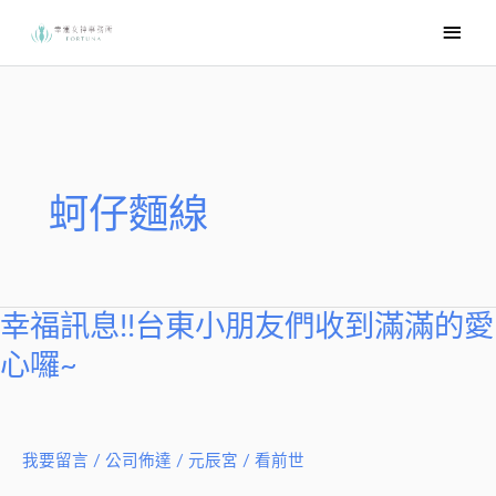
跳
主
至
要
主
選
要
內
單
容
蚵仔麵線
幸福訊息!!台東小朋友們收到滿滿的愛
幸
福
心囉~
訊
息!!
台
我要留言
/
公司佈達
/
元辰宮 / 看前世
東