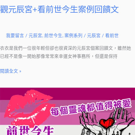
今
觀元辰宮+看前世今生案例回饋文
生
案
例
我要留言
/
元辰宮
,
前世今生
,
案例系列
/
元辰宮 / 看前世
回
饋
衣衣是我們一位很年輕但卻也很資深的元辰宮個案回饋文，雖然她
文
已經不是像一開始那像常常來幸運女神事務所，但還是保持
閱讀全文 »
【前
世
今
生
案
例