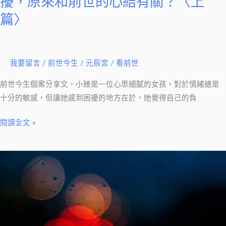
擾，原來和前世的心結有關？〈上
的
篇〉
情
緒
困
擾，
我要留言
/
前世今生
/
元辰宮 / 看前世
原
前世今生個案分享文，小臻是一位心思細膩的女孩，對於情緒總是
來
十分的敏感，但讓她感到困擾的地方在於，她覺得自己的負
和
前
閱讀全文 »
世
的
心
【前
結
世
有
今
關？
生
〈上
案
篇〉
例