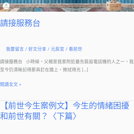
請接服務台
我要留言
/
好文分享
/
元辰宮 / 看前世
請接服務台 小時候，父親是我家附近最先裝設電話機的人之一，我
至今仍清晰記得那具釘在牆上，擦拭得光 […]
閱讀全文 »
【前世今生案例文】今生的情緒困擾
【前
世
和前世有關？〈下篇〉
今
生