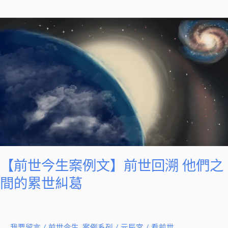
想
離
【前
開
世
他？
今
生
案
例
文】
前
世
回
溯
【前世今生案例文】前世回溯 他們之
他
間的累世糾葛
們
之
間
我要留言
/
前世今生
,
案例系列
/
元辰宮 / 看前世