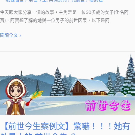
的
累
今天跟大家分享一個的故事，主角是是一位30多歲的女子(化名阿
世
寶)，阿寶想了解的她與一位男子的前世因果，以下是阿
糾
葛
閱讀全文 »
【前
世
今
生
案
例
文】
驚
嚇！！！
【前世今生案例文】驚嚇！！！她有
她