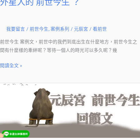
外星人的 前世今生 ？
有
外
星
人
我要留言
/
前世今生
,
案例系列
/
元辰宮 / 看前世
的
前世今生 案例文，前世中的我們到底出生在什麼地方，前世今生之
前
間有什麼樣的牽絆呢？等待一個人的時光可以多久呢？幾
世
今
閱讀全文 »
生
？
觀
元
辰
宮
+看
前
世