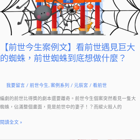
都
今
能
生
有
案
美
例
滿
文】
的
看
【前世今生案例文】看前世遇見巨大
結
前
的蜘蛛，前世蜘蛛到底想做什麼？
局，
世
前
遇
世
見
的
我要留言
/
前世今生
,
案例系列
/
元辰宮 / 看前世
巨
一
大
編劇的前世比得獎的劇本還要離奇。前世今生個案突然看見一隻大
切
的
蜘蛛，佔滿整個畫面，竟是前世中的妻子！？而縱火殺人的
終
蜘
於
蛛，
閱讀全文 »
能
前
放
世