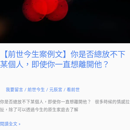
文】
你
是
否
總
放
【前世今生案例文】你是否總放不下
不
下
某個人，即使你一直想離開他？
某
個
人，
我要留言
/
前世今生
/
元辰宮 / 看前世
即
使
你是否總放不下某個人，即使你一直想離開他？ 很多時候的情感拉
你
扯，除了可以透過今生的原生家庭去了解
一
閱讀全文 »
直