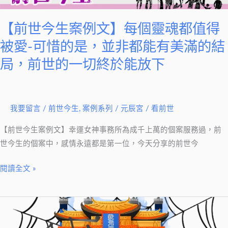
文】
每
【前世今生案例文】每個靈魂都值得
個
被愛-可惜的是，並非都能有美滿的結
靈
局，前世的一切終於能放下
魂
都
值
得
我要留言
/
前世今生
,
案例系列
/
元辰宮 / 看前世
被
【前世今生案例文】幸運女神事務所為成千上萬的個案服務過，前
愛-
世今生的個案中，感情永遠都是第一位，今天分享的前世今
可
惜
閱讀全文 »
的
是，
並
【前
非
世