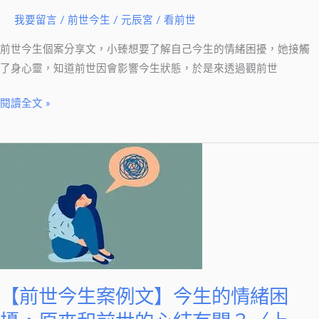
案
我要留言
/
前世今生
/
元辰宮 / 看前世
例
文】
前世今生個案分享文，小臻想要了解自己今生的情緒困擾，她接觸
今
了身心靈，知道前世因會影響今生狀態，於是來透過觀前世
生
的
閱讀全文 »
情
緒
【前
困
世
擾
今
和
生
前
案
世
例
有
文】
關？
今
【前世今生案例文】今生的情緒困
〈下
生
篇〉