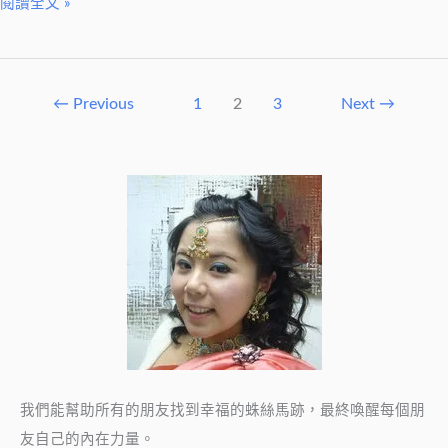
閱讀全文 »
重
來
一
次？
←
Previous
1
2
3
Next
→
我們能幫助所有的朋友找到幸福的蛛絲馬跡，最終喚醒每個朋
友自己的內在力量。