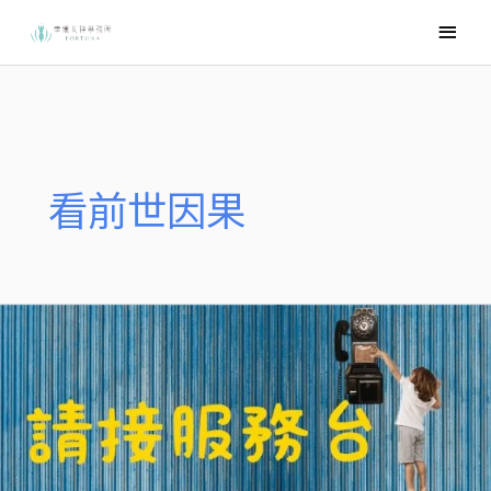
跳
主
至
要
主
選
要
內
單
容
看前世因果
請
接
服
務
台