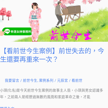
【看
下
蜘
前
蛛
世
到
今
底
生
想
案
做
例】
什
前
麼？
【看前世今生案例】前世失去的，今
世
生還要再重來一次？
失
去
的，
我要留言
/
前世今生
,
案例系列
/
元辰宮 / 看前世
今
生
小琪(化名)是今天前世今生案例的故事主人翁，小琪與男女認識多
還
年，之前兩人是經歷過無數的風雨和家庭革命之後，才能
要
再