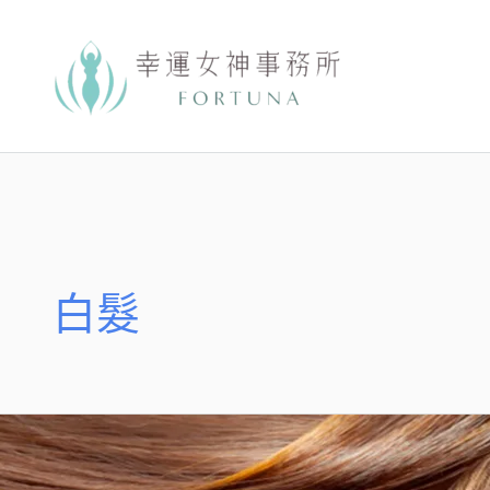
跳
至
主
要
內
容
白髮
阮
慕