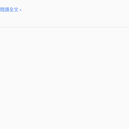
機！
閱讀全文 »