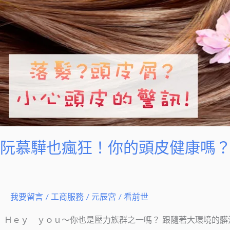
驊
也
瘋
狂！
你
的
頭
皮
健
康
阮慕驊也瘋狂！你的頭皮健康嗎
嗎？
小
心
掉
我要留言
/
工商服務
/
元辰宮 / 看前世
髮
Ｈｅｙ ｙｏｕ～你也是壓力族群之一嗎？ 跟隨著大環境的髒汙
危