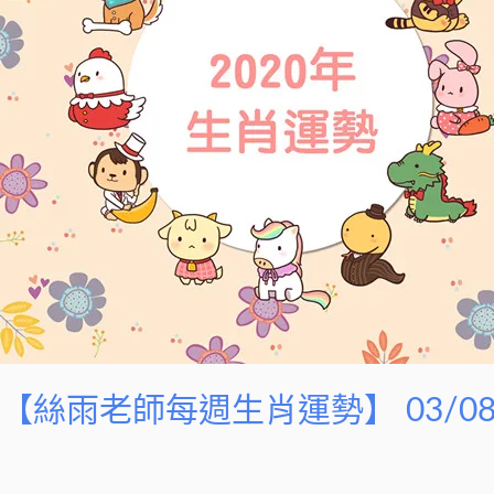
生
肖
運
勢】
03/08-
03/14
【絲雨老師每週生肖運勢】 03/08-