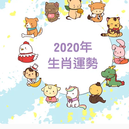
老
師
每
週
生
肖
運
勢】
03/15-
03/21