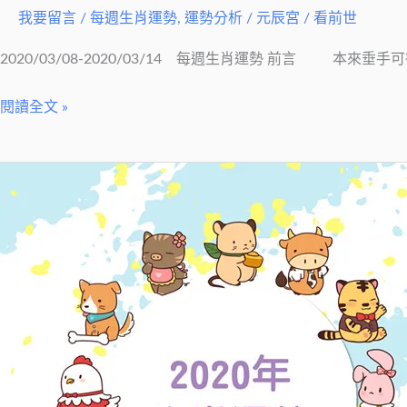
我要留言
/
每週生肖運勢
,
運勢分析
/
元辰宮 / 看前世
2020/03/08-2020/03/14 每週生肖運勢 前言 本
閱讀全文 »
【絲
雨
老
師
每
週
生
肖
運