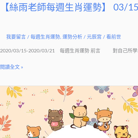
【絲雨老師每週生肖運勢】 03/15-
我要留言
/
每週生肖運勢
,
運勢分析
/
元辰宮 / 看前世
2020/03/15-2020/03/21 每週生肖運勢 前言 對自己
閱讀全文 »
【絲
雨
老
師
每
週