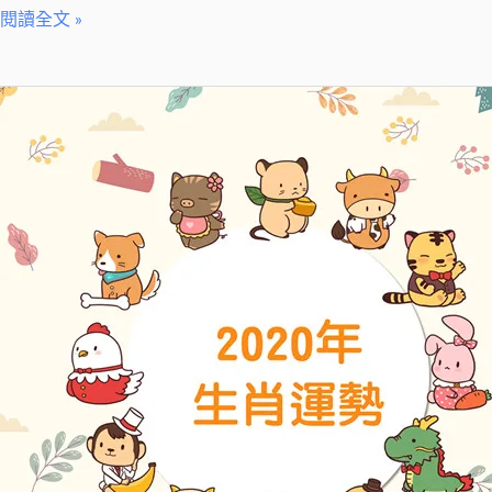
閱讀全文 »
【絲
雨
老
師
每
週
生
肖
運
勢】
02/23-
02/29