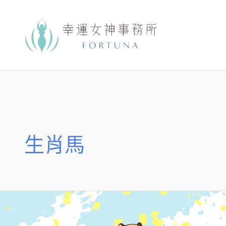
跳
至
主
要
內
容
生肖馬
【絲
雨