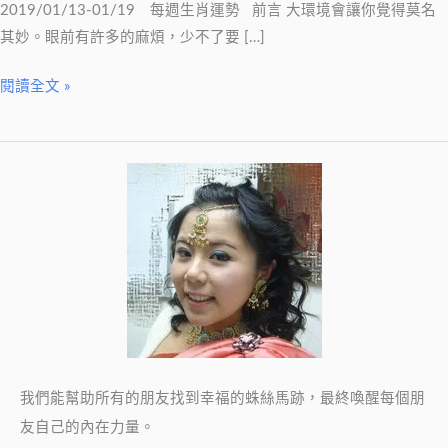
2019/01/13-
2019/01/13-01/19 每週生肖運勢 前言 大環境會讓你覺得莫名
01/19
其妙。眼前有許多的麻煩，少不了要 […]
閱讀全文 »
我們能幫助所有的朋友找到幸福的蛛絲馬跡，最終喚醒每個朋
友自己的內在力量。