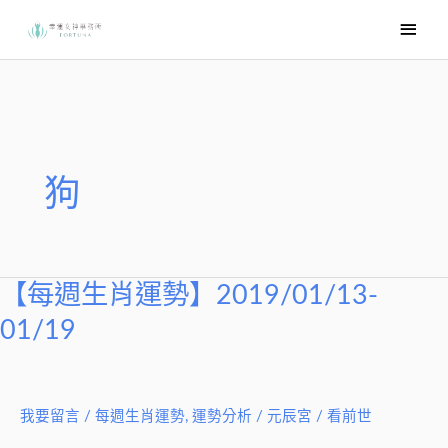
跳
主
至
要
主
選
要
內
單
容
狗
【每週生肖運勢】2019/01/13-
【每
週
01/19
生
肖
運
我要留言
/
每週生肖運勢
,
運勢分析
/
元辰宮 / 看前世
勢】